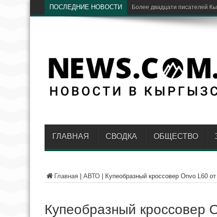
ПОСЛЕДНИЕ НОВОСТИ
«Дордой» и «Мурас Юнайтед» 
ГЛАВНАЯ
СВОДКА
ОБЩЕСТВО
Главная
|
АВТО
|
Купеобразный кроссовер Onvo L60 от
Купеобразный кроссовер O