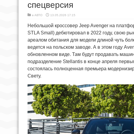
спецверсия
в
АВТО
13.05.2026 17:15
Небольшой кроссовер Jeep Avenger на платформ
STLA Small) дебютировал в 2022 году, свою р
ареалом обитания для модели длиной чуть боле
ведется на польском заводе. А в этом году Av
обновленном виде. Там будут продавать машин
подразделение Stellantis в конце апреля перв
состоялась полноценная премьера модернизир
Свету.