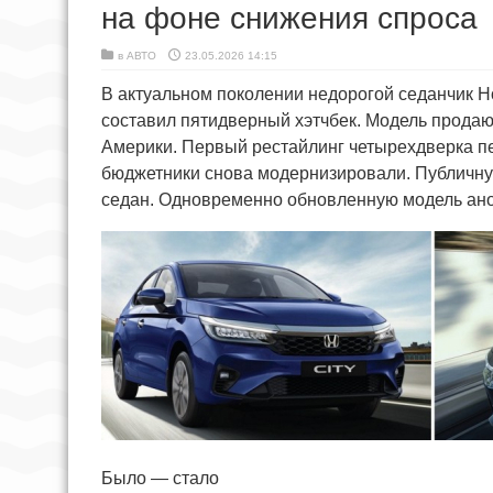
на фоне снижения спроса
в
АВТО
23.05.2026 14:15
В актуальном поколении недорогой седанчик Ho
составил пятидверный хэтчбек. Модель продаю
Америки. Первый рестайлинг четырехдверка пер
бюджетники снова модернизировали. Публичную
седан. Одновременно обновленную модель анон
Было — стало