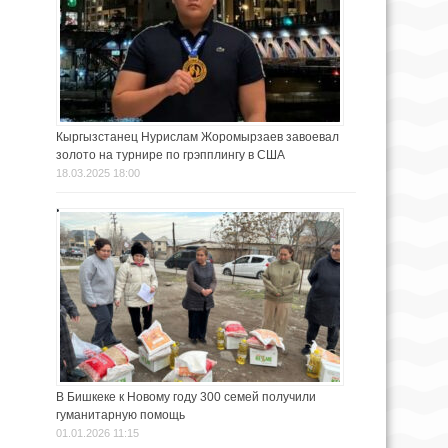
Кыргызстанец Нурислам Жоромырзаев завоевал
золото на турнире по грэпплингу в США
18.03.2025 18:00
В Бишкеке к Новому году 300 семей получили
гуманитарную помощь
01.01.2026 11:15