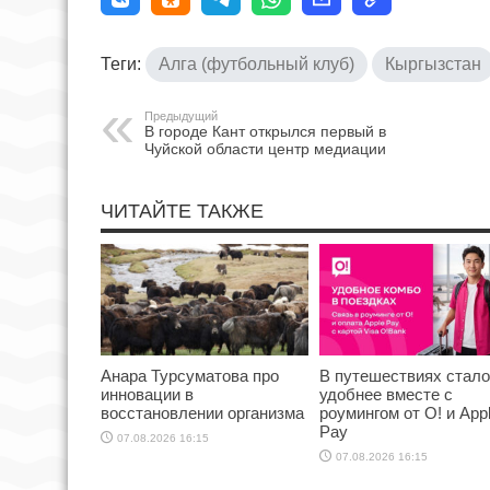
Теги:
Алга (футбольный клуб)
Кыргызстан
Предыдущий
В городе Кант открылся первый в
Чуйской области центр медиации
ЧИТАЙТЕ ТАКЖЕ
Анара Турсуматова про
В путешествиях стал
инновации в
удобнее вместе с
восстановлении организма
роумингом от О! и App
Pay
07.08.2026 16:15
07.08.2026 16:15