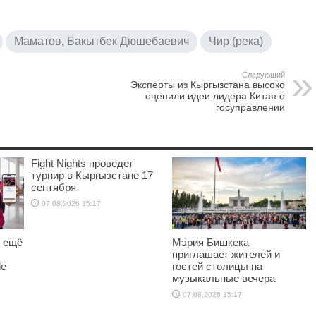
Маматов, Бакытбек Дюшебаевич
Чир (река)
Следующий
Эксперты из Кыргызстана высоко
оценили идеи лидера Китая о
госуправлении
Fight Nights проведет
турнир в Кыргызстане 17
сентября
07.08.2026 15:17
о ещё
Мэрия Бишкека
приглашает жителей и
le
гостей столицы на
музыкальные вечера
07.08.2026 15:17