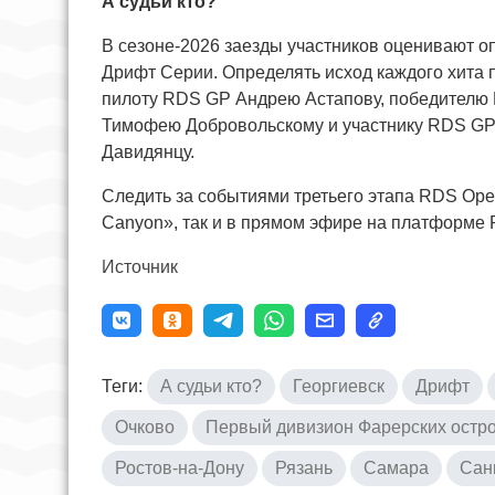
А судьи кто?
В сезоне-2026 заезды участников оценивают 
Дрифт Серии. Определять исход каждого хита 
пилоту RDS GP Андрею Астапову, победителю 
Тимофею Добровольскому и участнику RDS GP,
Давидянцу.
Следить за событиями третьего этапа RDS Ope
Canyon», так и в прямом эфире на платформе 
Источник
Теги:
А судьи кто?
Георгиевск
Дрифт
Очково
Первый дивизион Фарерских остро
Ростов-на-Дону
Рязань
Самара
Сан