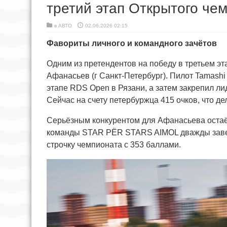
третий этап Открытого че
в
АВТО
02.06.2026 02:15
Фавориты личного и командного зачётов
Одним из претендентов на победу в третьем э
Афанасьев (г Санкт-Петербург). Пилот Tamashi
этапе RDS Open в Рязани, а затем закрепил ли
Сейчас на счету петербуржца 415 очков, что д
Серьёзным конкурентом для Афанасьева остаёт
команды STAR PЁR STARS AIMOL дважды завер
строчку чемпионата с 353 баллами.