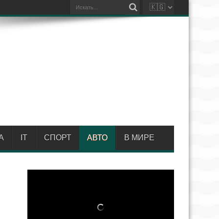
А
IT
СПОРТ
АВТО
В МИРЕ