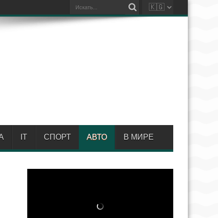
А
IT
СПОРТ
АВТО
В МИРЕ