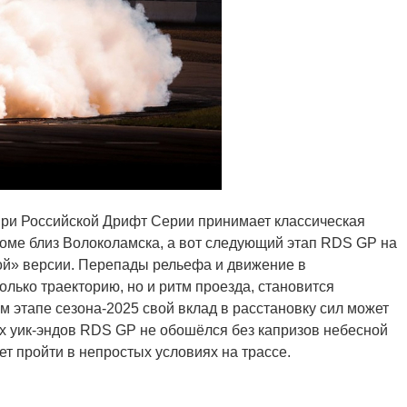
При Российской Дрифт Серии принимает классическая
оме близ Волоколамска, а вот следующий этап RDS GP на
ой» версии. Перепады рельефа и движение в
олько траекторию, но и ритм проезда, становится
 этапе сезона-2025 свой вклад в расстановку сил может
их уик-эндов RDS GP не обошёлся без капризов небесной
т пройти в непростых условиях на трассе.