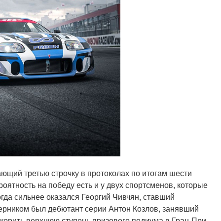
щий третью строчку в протоколах по итогам шести
роятность на победу есть и у двух спортсменов, которые
огда сильнее оказался Георгий Чивчян, ставший
ерником был дебютант серии Антон Козлов, занявший
покорить верхнюю ступень призового подиума в Гран-При