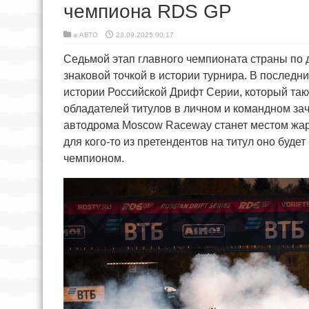
чемпиона RDS GP
в
АВТО
23.09.2025 00:17
Седьмой этап главного чемпионата страны по 
знаковой точкой в истории турнира. В последн
истории Российской Дрифт Серии, который такж
обладателей титулов в личном и командном зач
автодрома Moscow Raceway станет местом жар
для кого-то из претендентов на титул оно буде
чемпионом.