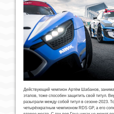
Действующий чемпион Артём Шабанов, занимаю
этапов, тоже способен защитить свой титул. Ве
разыграли между собой титул в сезоне-2023. Т
четырёхкратным чемпионом RDS GP, а его соп
второе место. С тех пор Гоча никак не может 