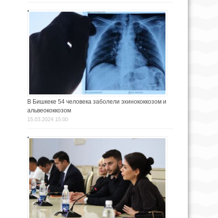
В Бишкеке 54 человека заболели эхинококкозом и
альвеококкозом
15.03.2024 15:00