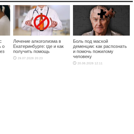
с
Лечение алкоголизма в
Боль под маской
ь о
Екатеринбурге: где и как
деменции: как распознать
ез
получить помощь
и помочь пожилому
человеку
29.07.2026 20:23
20.06.2026 12:11