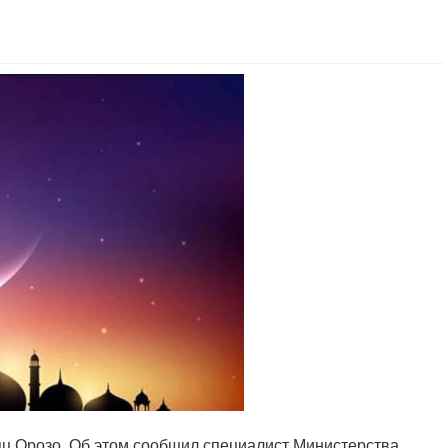
яц Орозо. Об этом сообщил специалист Министерства