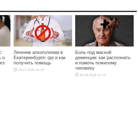
с
Лечение алкоголизма в
Боль под маской
ь о
Екатеринбурге: где и как
деменции: как распознать
ез
получить помощь
и помочь пожилому
человеку
29.07.2026 20:23
20.06.2026 12:11