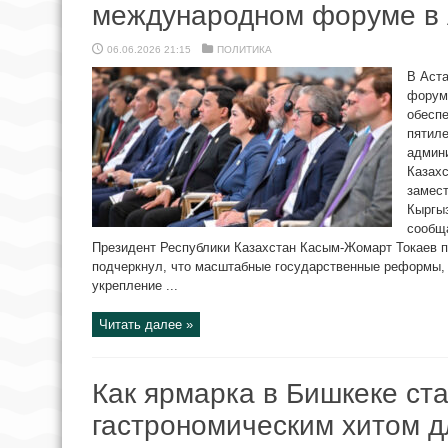
международном форуме в 
06.06.2026 21:15
ПОЛИТИКА
В Аст
форум
обесп
пятиле
админ
Казахс
замес
Кыргыз
сообща
Президент Республики Казахстан Касым-Жомарт Токаев п
подчеркнул, что масштабные государственные реформы, 
укрепление ...
Читать далее »
Как ярмарка в Бишкеке ст
гастрономическим хитом д