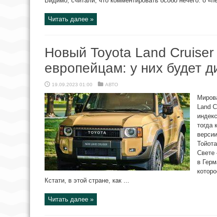
Видимо, считали, что комментировать особо нечего: о «п
Читать далее »
Новый Toyota Land Cruiser
европейцам: у них будет д
19.09.2023 01:00
АВТО
Миров
Land C
индекс
тогда 
версии
Тойота
Свете 
в Герм
которо
Кстати, в этой стране, как ...
Читать далее »