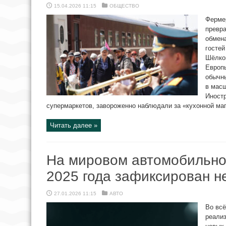
15.04.2026 11:15
ОБЩЕСТВО
Фермер
превра
обмена
гостей
Шёлков
Европы
обычны
в масш
Иност
супермаркетов, завороженно наблюдали за «кухонной маги
Читать далее »
На мировом автомобильно
2025 года зафиксирован н
27.01.2026 11:15
АВТО
Во всё
реализ