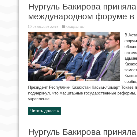
Нургуль Бакирова приняла
международном форуме в 
06.06.2026 22:15
ОБЩЕСТВО
В Аст
форум
обесп
пятиле
админ
Казахс
замес
Кыргыз
сообща
Президент Республики Казахстан Касым-Жомарт Токаев п
подчеркнул, что масштабные государственные реформы, 
укрепление ...
Читать далее »
Нургуль Бакирова приняла