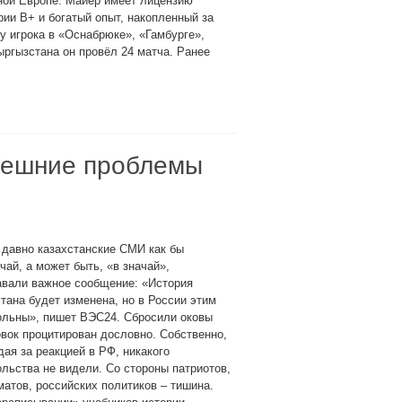
ной Европе. Майер имеет лицензию
рии B+ и богатый опыт, накопленный за
у игрока в «Оснабрюке», «Гамбурге»,
ргызстана он провёл 24 матча. Ранее
ынешние проблемы
 давно казахстанские СМИ как бы
чай, а может быть, «в значай»,
авали важное сообщение: «История
тана будет изменена, но в России этим
ольны», пишет ВЭС24. Сбросили оковы
вок процитирован дословно. Собственно,
ая за реакцией в РФ, никакого
льства не видели. Со стороны патриотов,
атов, российских политиков – тишина.