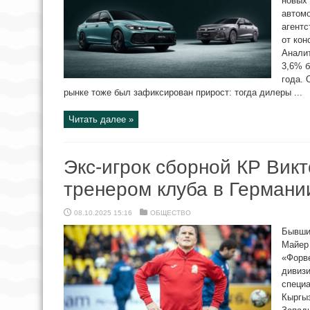
новых 
автом
агентс
от кон
Аналит
3,6% б
года. 
рынке тоже был зафиксирован прирост: тогда дилеры ...
Читать далее »
Экс-игрок сборной КР Вик
тренером клуба в Германи
08.10.2025 15:16
ОБЩЕСТВО
Бывший
Майер
«Форв
дивизи
специа
Кыргыз