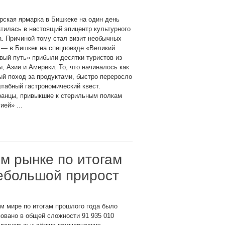
ская ярмарка в Бишкеке на один день
тилась в настоящий эпицентр культурного
. Причиной тому стал визит необычных
 — в Бишкек на спецпоезде «Великий
ый путь» прибыли десятки туристов из
, Азии и Америки. То, что начиналось как
й поход за продуктами, быстро переросло
табный гастрономический квест.
ранцы, привыкшие к стерильным полкам
ей» ...
м рынке по итогам
ебольшой прирост
м мире по итогам прошлого года было
овано в общей сложности 91 935 010