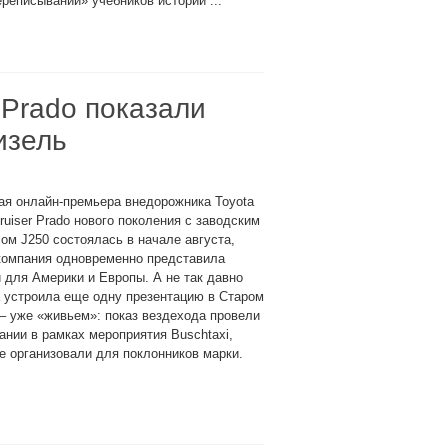
ереписывании» учебников истории ...
 Prado показали
изель
ая онлайн-премьера внедорожника Toyota
ruiser Prado нового поколения с заводским
ом J250 состоялась в начале августа,
компания одновременно представила
 для Америки и Европы. А не так давно
 устроила еще одну презентацию в Старом
– уже «живьем»: показ вездехода провели
ании в рамках мероприятия Buschtaxi,
е организовали для поклонников марки.