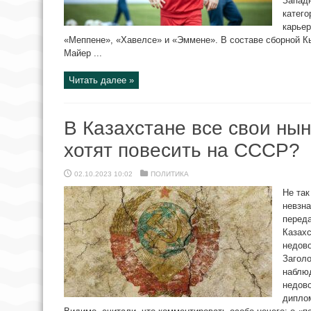
Запад
катего
карьер
«Меппене», «Хавелсе» и «Эммене». В составе сборной Кы
Майер ...
Читать далее »
В Казахстане все свои н
хотят повесить на СССР?
02.10.2023 10:02
ПОЛИТИКА
Не так
невзна
перед
Казахс
недов
Заголо
наблюд
недово
диплом