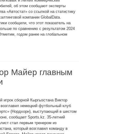
легковых и лёгких коммерческих
обилей, об этом сообщают эксперты
тва «Автостат» со ссылкой на статистику
салтинговой компании GlobalData.
ики сообщили, что этот показатель на
ольше по сравнению с результатом 2024
Отметим, годом ранее на глобальном
тор Майер главным
и
 игрок сборной Кыргызстана Виктор
 возглавил немецкий футбольный клуб
ертс» (Нордхорн), выступающий в шестом
оне, сообщает Sports.kz. 35-летний
лист стал первым тренером из
стана, который возглавил команду в