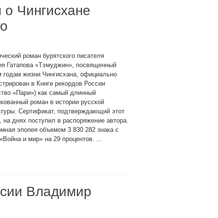
я о Чингисхане
го
ческий роман бурятского писателя
ея Гатапова «Тэмуджин», посвященный
м годам жизни Чингисхана, официально
стрирован в Книге рекордов России
ство «Пари») как самый длинный
кованный роман в истории русской
атуры. Сертификат, подтверждающий этот
, на днях поступил в распоряжение автора.
мная эпопея объемом 3 830 282 знака с
ойна и мир» на 29 процентов. ...
ссии Владимир