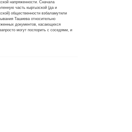
кской напряженности. Сначала
ленную часть кыргызской (да и
кской) общественности взбаламутили
зывания Ташиева относительно
уженных документов, касающихся
запросто могут поспорить с соседями, и