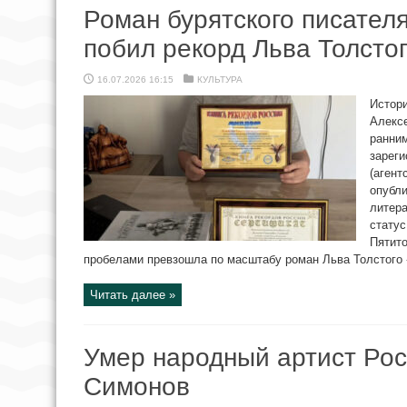
Роман бурятского писател
побил рекорд Льва Толсто
16.07.2026 16:15
КУЛЬТУРА
Истори
Алекс
ранни
зареги
(агент
опубли
литер
статус
Пятито
пробелами превзошла по масштабу роман Льва Толстого «В
Читать далее »
Умер народный артист Ро
Симонов