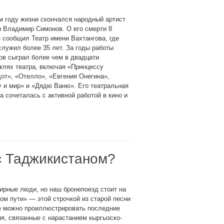
м году жизни скончался народный артист
 Владимир Симонов. О его смерти 8
 сообщил Театр имени Вахтангова, где
служил более 35 лет. За годы работы
в сыграл более чем в двадцати
клях театра, включая «Принцессу
от», «Отелло», «Евгения Онегина»,
 и мир» и «Дядю Ваню». Его театральная
а сочеталась с активной работой в кино и
 с Таджикистаном?
рные люди, но наш бронепоезд стоит на
ом пути» — этой строчкой из старой песни
е можно проиллюстрировать последние
я, связанные с нарастанием кыргызско-