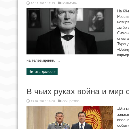
10.11.2025 17:15
КУЛЬТУРА
На 69-
России
ноября
актёр 
Симоно
спекта
Туранд
«Войну
карьер
на телевидении. ...
Читать далее »
В чьих руках война и мир
19.09.2023 16:00
ОБЩЕСТВО
«Мы ми
запасн
вполн
событи