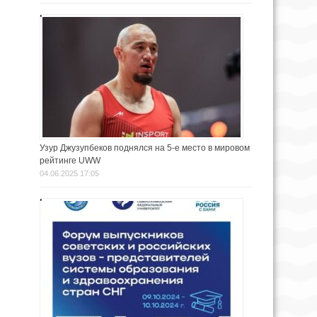
Узур Джузупбеков поднялся на 5-е место в мировом
рейтинге UWW
04.06.2025 17:05