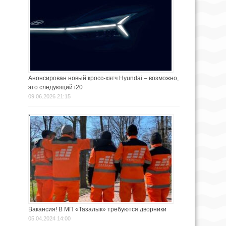
Анонсирован новый кросс-хэтч Hyundai – возможно,
это следующий i20
09.06.2026 21:15
Вакансия! В МП «Тазалык» требуются дворники
05.04.2024 14:00