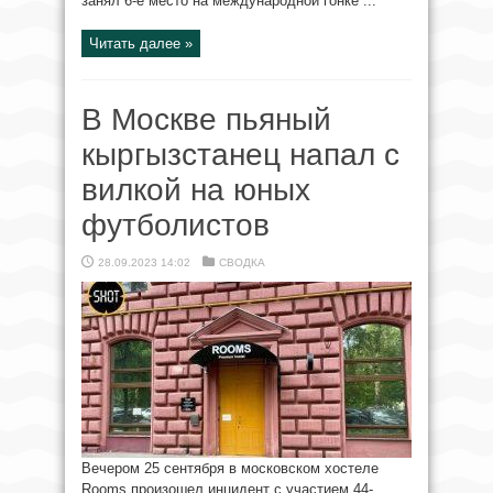
занял 6-е место на международной гонке ...
Читать далее »
В Москве пьяный
кыргызстанец напал с
вилкой на юных
футболистов
28.09.2023 14:02
СВОДКА
Вечером 25 сентября в московском хостеле
Rooms произошел инцидент с участием 44-