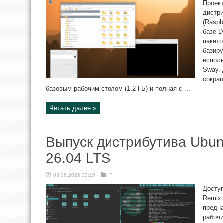
Проект
дистри
(Raspb
базе D
пакето
базиру
исполь
Sway. 
сокращ
базовым рабочим столом (1.2 ГБ) и полная с ...
Читать далее »
Выпуск дистрибутива Ubun
26.04 LTS
03.06.2026 23:15
IT
Доступ
Remix
предна
рабочи