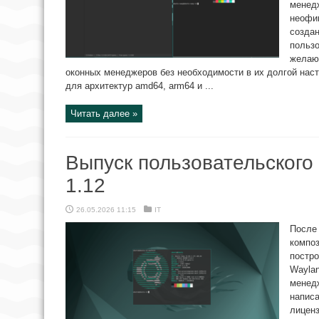
менед
неофиц
создан
пользо
желаю
оконных менеджеров без необходимости в их долгой наст
для архитектур amd64, arm64 и ...
Читать далее »
Выпуск пользовательского
1.12
26.05.2026 11:15
IT
После 
композ
постро
Wayla
менедж
написа
лиценз