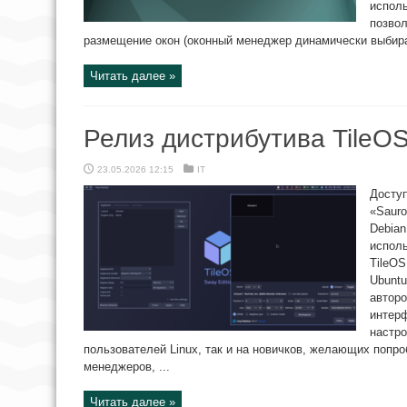
исполь
позвол
размещение окон (оконный менеджер динамически выбирае
Читать далее »
Релиз дистрибутива TileOS
23.05.2026 12:15
IT
Доступ
«Sauro
Debian
испол
TileOS
Ubuntu
авторо
интер
настро
пользователей Linux, так и на новичков, желающих попр
менеджеров, ...
Читать далее »