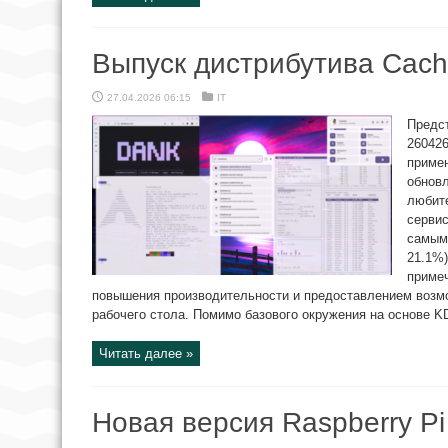
Выпуск дистрибутива Cac
27.04.2026 06:15
IT
Предс
260426
приме
обнов
любит
сервис
самым
21.1%
приме
повышения производительности и предоставлением возм
рабочего стола. Помимо базового окружения на основе KD
Читать далее »
Новая версия Raspberry P