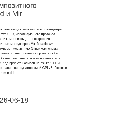
омпозитного
d и Mir
икован выпуск композитного менеджера
e-wm 0.10, использующего протокол
d и компоненты для построения
итных менеджеров Mir. Miracle-wm
живает мозаичную (tiling) компоновку
схожую с аналогичной в проектах i3 и
В качестве панели может применяться
. Код проекта написан на языке C++ и
страняется под лицензией GPLv3. Готовые
pm и deb ...
26-06-18