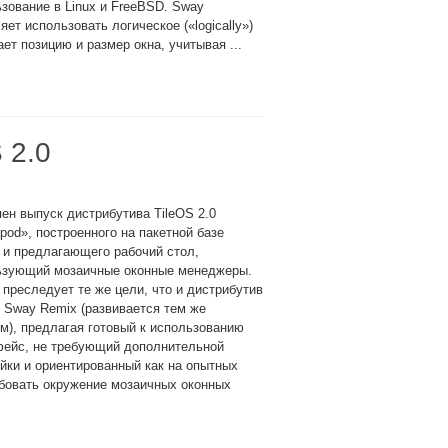
зование в Linux и FreeBSD. Sway
яет использовать логическое («logically»)
т позицию и размер окна, учитывая ...
 2.0
ен выпуск дистрибутива TileOS 2.0
pod», построенного на пакетной базе
 и предлагающего рабочий стол,
ьзующий мозаичные оконные менеджеры.
 преследует те же цели, что и дистрибутив
 Sway Remix (развивается тем же
м), предлагая готовый к использованию
фейс, не требующий дополнительной
йки и ориентированный как на опытных
обовать окружение мозаичных оконных