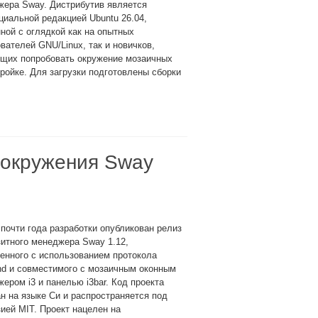
жера Sway. Дистрибутив является
иальной редакцией Ubuntu 26.04,
ной с оглядкой как на опытных
вателей GNU/Linux, так и новичков,
щих попробовать окружение мозаичных
ройке. Для загрузки подготовлены сборки
 окружения Sway
почти года разработки опубликован релиз
итного менеджера Sway 1.12,
енного с использованием протокола
nd и совместимого с мозаичным оконным
ером i3 и панелью i3bar. Код проекта
н на языке Си и распространяется под
ией MIT. Проект нацелен на