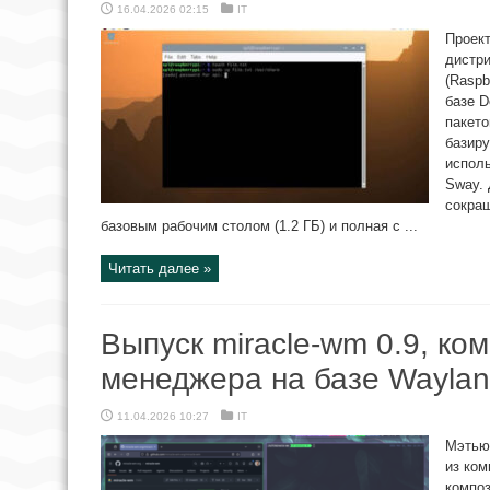
16.04.2026 02:15
IT
Проект
дистри
(Raspb
базе D
пакето
базиру
исполь
Sway. 
сокращ
базовым рабочим столом (1.2 ГБ) и полная с ...
Читать далее »
Выпуск miracle-wm 0.9, ко
менеджера на базе Waylan
11.04.2026 10:27
IT
Мэтью 
из ком
композ