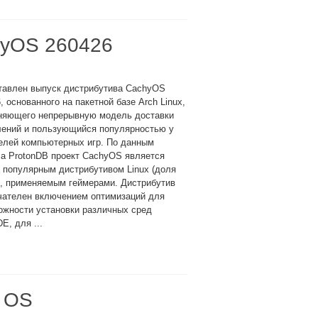
hyOS 260426
тавлен выпуск дистрибутива CachyOS
, основанного на пакетной базе Arch Linux,
няющего непрерывную модель доставки
лений и пользующийся популярностью у
елей компьютерных игр. По данным
а ProtonDB проект CachyOS является
 популярным дистрибутивом Linux (доля
), применяемым геймерами. Дистрибутив
чателен включением оптимизаций для
ожности установки различных сред
E, для ...
i OS