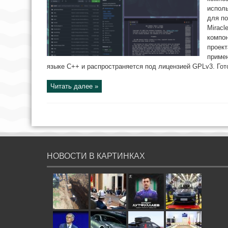
испол
для по
Miracl
компон
проект
примен
языке C++ и распространяется под лицензией GPLv3. Гот
Читать далее »
НОВОСТИ В КАРТИНКАХ