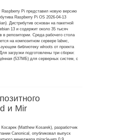
 Raspberry Pi представил новую версию
бутива Raspberry Pi OS 2026-04-13
ian). Дистрибутив основан на пакетной
ebian 13 и содержит около 35 тысяч
в в репозитории. Среда рабочего стола
ется на композитном сервере labwc,
зующем библиотеку wlroots от проекта
Для загрузки подготовлены три сборки:
ённая (537МБ) для серверных систем, с
мпозитного
d и Mir
Косарек (Matthew Kosarek), разработчик
пании Canonical, опубликовал выпуск
итного менеджера miracle-wm 0.9,