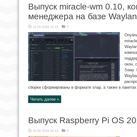
Выпуск miracle-wm 0.10, к
менеджера на базе Waylan
22.06.2026 15:15
IT
Опубл
miracl
Waylan
композ
поддер
окон, 
Sway. 
Waybar
распро
сборки сформированы в формате snap, а также в пакетах r
Читать далее »
Выпуск Raspberry Pi OS 20
20.06.2026 00:15
IT