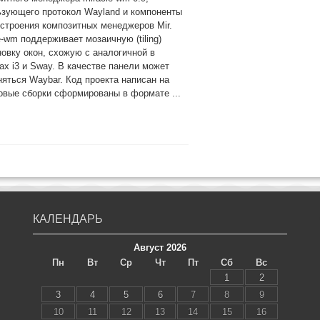
ьзующего протокол Wayland и компоненты
строения композитных менеджеров Mir.
e-wm поддерживает мозаичную (tiling)
овку окон, схожую с аналогичной в
ах i3 и Sway. В качестве панели может
яться Waybar. Код проекта написан на
овые сборки сформированы в формате ...
КАЛЕНДАРЬ
Август 2026
Пн
Вт
Ср
Чт
Пт
Сб
Вс
1
2
3
4
5
6
7
8
9
10
11
12
13
14
15
16