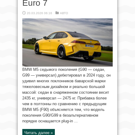
Euro 7
20.03.2026 06:16
АВТО
BMW M5 седьмого поколения (G90 — седан,
G99 — универсал) дебютировал в 2024 году, он
удивил многих поклонников баварской марки
тяжеловесным дизайном и реально большой
массой: седан в снаряженном состоянии весит
2435 кг, универсал — 2475 кг. Прибавка более
чем в полтонны по сравнению с предыдущим
BMW M5 (F90) объясняется тем, что модель
поколения G90/G99 в безальтернативном
порядке оснащается plug-in ...
Читать далее »