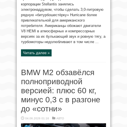
корпорации Stellantis занялись
электронаддувом, чтобы сделать 3,0-литровую
рядную «битурбошестёрку» Hurricane более
привлекательной для американского
потребителя. Американцы обожают двигатели
V8 HEMI в атмосферных и компрессорных
версиях за их булькающий звук и ровную тягу, а
турбомоторы недолюбливают в том числе ...
Читать далее »
BMW M2 обзавёлся
полноприводной
версией: плюс 60 кг,
минус 0,3 с в разгоне
до «сотни»
04.06.2026 01:16
АВТО