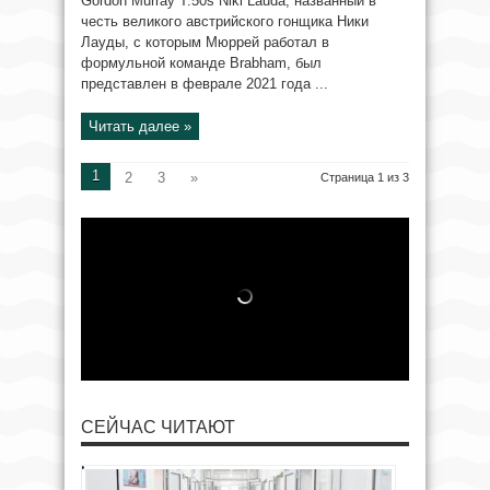
Gordon Murray T.50s Niki Lauda, названный в
честь великого австрийского гонщика Ники
Лауды, с которым Мюррей работал в
формульной команде Brabham, был
представлен в феврале 2021 года ...
Читать далее »
1
2
3
»
Страница 1 из 3
СЕЙЧАС ЧИТАЮТ