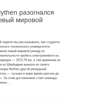
Mythen разогнался
новый мировой
й неделе мы рассказывали, как студенты
ского технического университета
вили новый мировой рекорд по
лжительности пробега электромобиля на
зарядке — 2573,79 км, а тем временем их
и из Швейцарии выжали из своего
окара Mythen другой рекордный
тель — лучшее в мире время разгона до
». За этим достижением стоит команда
нены ...