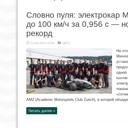
Словно пуля: электрокар 
до 100 км/ч за 0,956 с — 
рекорд
14.09.2023 16:04
АВТО
На это
Мюнхен
устано
продо
одной 
коллег
электр
показа
«сотни
AMZ (Academic Motorsports Club Zurich), в которой объеди
Читать далее »