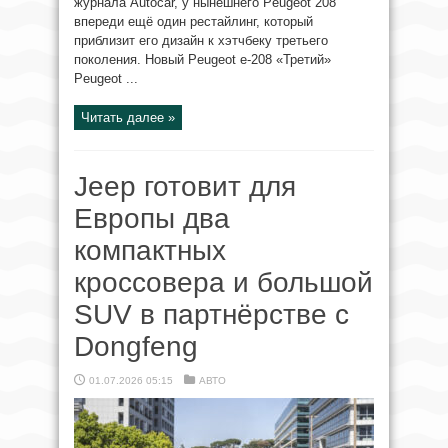
журнала Autocar, у нынешнего Peugeot 208
впереди ещё один рестайлинг, который
приблизит его дизайн к хэтчбеку третьего
поколения. Новый Peugeot e-208 «Третий»
Peugeot ...
Читать далее »
Jeep готовит для
Европы два
компактных
кроссовера и большой
SUV в партнёрстве с
Dongfeng
01.07.2026 05:15
АВТО