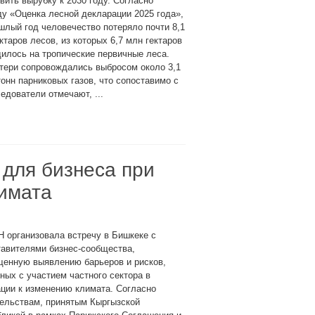
вить вырубку к 2030 году. Согласно
у «Оценка лесной декларации 2025 года»,
шлый год человечество потеряло почти 8,1
ктаров лесов, из которых 6,7 млн гектаров
илось на тропические первичные леса.
тери сопровождались выбросом около 3,1
онн парниковых газов, что сопоставимо с
дователи отмечают, ...
 для бизнеса при
имата
 организовала встречу в Бишкеке с
тавителями бизнес-сообщества,
щенную выявлению барьеров и рисков,
ных с участием частного сектора в
ции к изменению климата. Согласно
тельствам, принятым Кыргызской