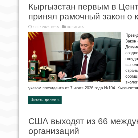
Кыргызстан первым в Цен
принял рамочный закон о 
10.07.2026 15:15
ПОЛИТИКА
Прези
Закон 
Докуме
создас
госуда
выпол
страны
сообщ
эколог
указом президента от 7 июля 2026 года №104. Кыргызстан
Читать далее »
США выходят из 66 между
организаций