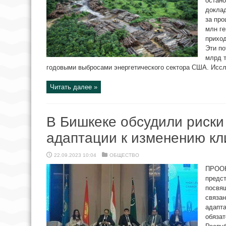
остано
доклад
за про
млн ге
приход
Эти по
млрд т
годовыми выбросами энергетического сектора США. Иссле
Читать далее »
В Бишкеке обсудили риски
адаптации к изменению кл
22.09.2023 10:04
ОБЩЕСТВО
ПРООН
предс
посвя
связан
адапта
обяза