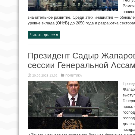
Респуб
Рамочн
нацио
значительное развитие. Среди этих инициатив — обновл
уровне вклада (ОНУВ) до 2050 года и разработка секторал
Читать далее »
Президент Садыр Жапаров
сессии Генеральной Асса
20.09.2023 13:02
ПОЛИТИКА
Прези
Жапаро
выступ
Генер
пресс
господ
госпо
делега
поздр