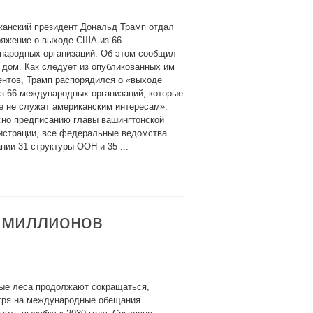
канский президент Дональд Трамп отдал
ряжение о выходе США из 66
народных организаций. Об этом сообщил
дом. Как следует из опубликованных им
нтов, Трамп распорядился о «выходе
з 66 международных организаций, которые
е не служат американским интересам».
сно предписанию главы вашингтонской
истрации, все федеральные ведомства
ии 31 структуры ООН и 35 ...
8 миллионов
ые леса продолжают сокращаться,
тря на международные обещания