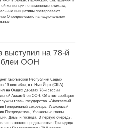
ликой в рамках Парижского Соглашения и
ой конвенции по изменению климата,
нальные инициативы претерпевают
ение Определяемого на национальном
ьных ...
 выступил на 78-й
мблеи ООН
дент Кыргызской Республики Садыр
в 19 сентября, в г. Нью-Йорк (США)
ил на Общих дебатах 78-й сессии
альной Ассамблеи ООН. Об этом сообщает
-службы главы государства. «Уважаемый
ин Генеральный секретарь, Уважаемый
дин Председатель, Уважаемые главы
ций, Дамы и господа, В первую очередь,
авляю высокого представителя Тринидада