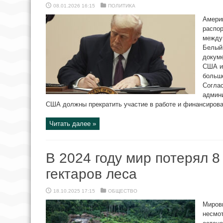
08.01.2026 16:15
ПОЛИТИКА
Амери
распо
между
Белый 
докуме
США и
больш
Согла
админ
США должны прекратить участие в работе и финансирован
Читать далее »
В 2024 году мир потерял 
гектаров леса
18.10.2025 17:15
ОБЩЕСТВО
Миров
несмо