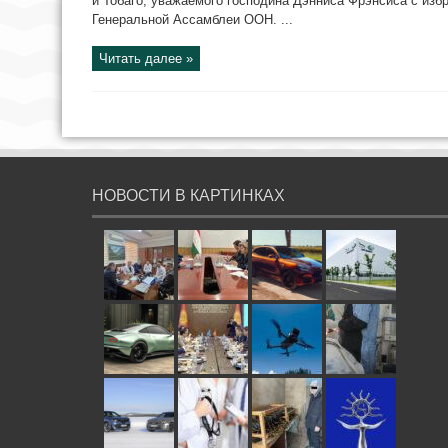
и Тобаго, уважаемого господина Дэнниса Фрэнсиса с изб
Генеральной Ассамблеи ООН. ...
Читать далее »
НОВОСТИ В КАРТИНКАХ