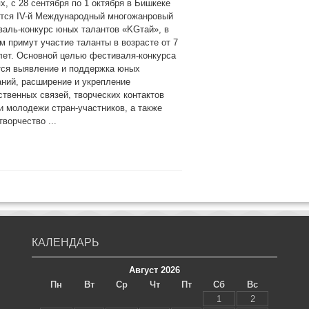
х, с 28 сентября по 1 октября в Бишкеке
ится IV-й Международный многожанровый
аль-конкурс юных талантов «KGтай», в
м примут участие таланты в возрасте от 7
лет. Основной целью фестиваля-конкурса
тся выявление и поддержка юных
ний, расширение и укрепление
твенных связей, творческих контактов
и молодежи стран-участников, а также
ворчество ...
КАЛЕНДАРЬ
Август 2026
Пн
Вт
Ср
Чт
Пт
Сб
Вс
1
2