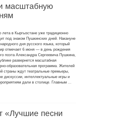
ли масштабную
дням
 лета в Кыргызстане уже традиционно
ит под знаком Пушкинских дней. Накануне
ародного дня русского языка, который
ир отмечает 6 июня — в день рождения
го поэта Александра Сергеевича Пушкина,
ублике развернется масштабная
рно-образовательная программа. Жителей
ей страны ждут театральные премьеры,
е дискуссии, интеллектуальные игры и
оприятиям дали в столице. Главным ...
т «Лучшие песни