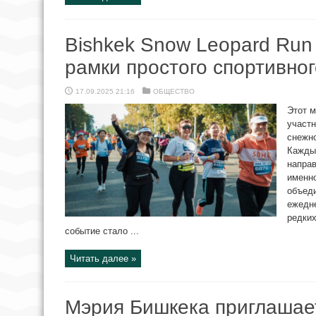
Bishkek Snow Leopard Run
рамки простого спортивно
17.09.2025 21:16
ОБЩЕСТВО
Этот м
участн
снежно
Каждый
направ
именно
объеди
ежедне
редких
событие стало ...
Читать далее »
Мэрия Бишкека приглашае