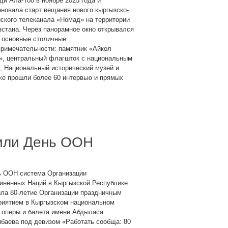
и Ала-Тоо в ноябре 2025 года и
новала старт вещания нового кыргызско-
ского телеканала «Номад» на территории
стана. Через панорамное окно открывался
а основные столичные
примечательности: памятник «Айкол
», центральный флагшток с национальным
, Национальный исторический музей и
же прошли более 60 интервью и прямых
тили День ООН
ь ООН система Организации
инённых Наций в Кыргызской Республике
ла 80-летие Организации праздничным
риятием в Кыргызском национальном
 оперы и балета имени Абдыласа
баева под девизом «Работать сообща: 80