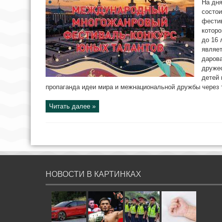
На дня
состо
фестив
которо
до 16 
являе
дарова
дружес
детей 
пропаганда идеи мира и межнациональной дружбы через т
Читать далее »
НОВОСТИ В КАРТИНКАХ