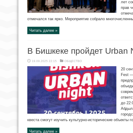
лет со
прав ч
отмеча
отмечался так ярко. Мероприятие собрало многочисленны
Читать далее »
В Бишкеке пройдет Urban N
19.09.2025 22:15
ОБЩЕСТВО
20 сен
Fest 
предпр
объеди
совре
ответс
до 22:
Абдыла
городс
квеста смогут изучить культурно-исторические объекты го
Читать далее »