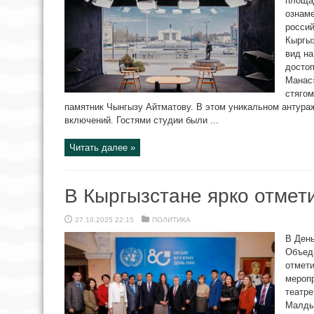
площад
ознаме
россий
Кыргыз
вид н
досто
Манас
стягом
памятник Чынгызу Айтматову. В этом уникальном антура
включений. Гостями студии были ...
Читать далее »
В Кыргызстане ярко отме
27.10.2025 22:15
ПОЛИТИКА
В Ден
Объед
отмети
мероп
театре
Малды