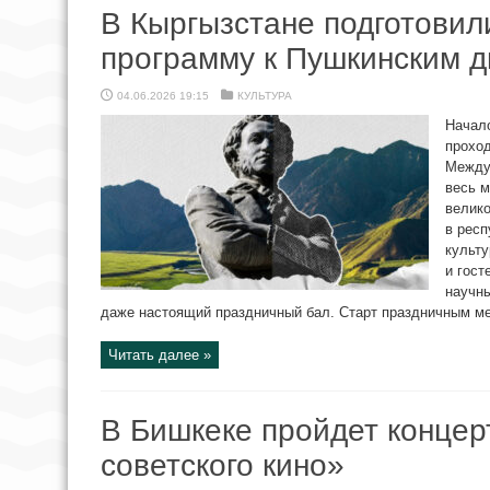
В Кыргызстане подготови
программу к Пушкинским 
04.06.2026 19:15
КУЛЬТУРА
Начало
проход
Междун
весь м
велико
в респ
культу
и гост
научны
даже настоящий праздничный бал. Старт праздничным мер
Читать далее »
В Бишкеке пройдет концер
советского кино»