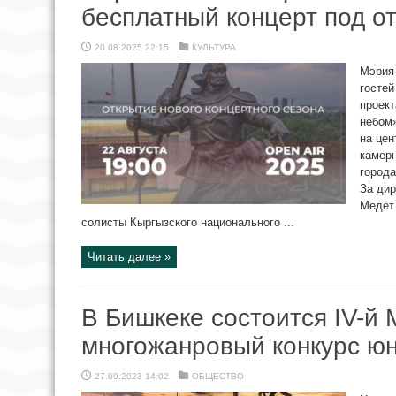
бесплатный концерт под о
20.08.2025 22:15
КУЛЬТУРА
Мэрия
гостей
проек
небом»
на це
камер
города
За дир
Медет
солисты Кыргызского национального ...
Читать далее »
В Бишкеке состоится IV-й
многожанровый конкурс ю
27.09.2023 14:02
ОБЩЕСТВО