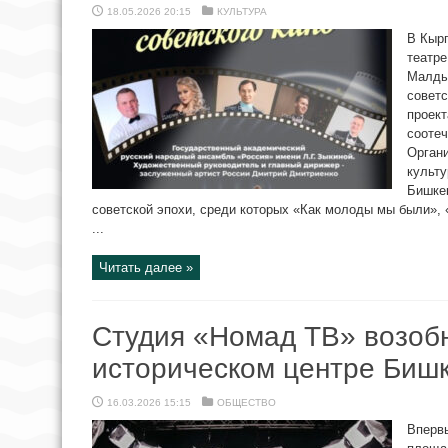
18.05.2026 20:15
КУЛЬТУРА
В Кыр
театре
Малды
советс
проект
сооте
Орган
культу
Бишкек
советской эпохи, среди которых «Как молоды мы были», 
...
Читать далее »
Студия «Номад ТВ» возобн
историческом центре Биш
16.03.2026 15:15
ОБЩЕСТВО
Вперв