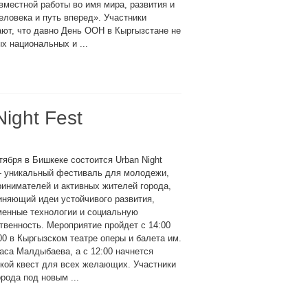
вместной работы во имя мира, развития и
еловека и путь вперед». Участники
ют, что давно День ООН в Кыргызстане не
х национальных и ...
ight Fest
тября в Бишкеке состоится Urban Night
— уникальный фестиваль для молодежи,
инимателей и активных жителей города,
няющий идеи устойчивого развития,
менные технологии и социальную
твенность. Мероприятие пройдет с 14:00
00 в Кыргызском театре оперы и балета им.
са Малдыбаева, а с 12:00 начнется
кой квест для всех желающих. Участники
рода под новым ...