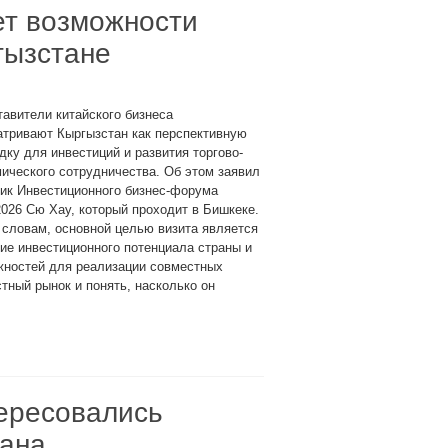
ет возможности
гызстане
авители китайского бизнеса
атривают Кыргызстан как перспективную
ку для инвестиций и развития торгово-
ического сотрудничества. Об этом заявил
ик Инвестиционного бизнес-форума
26 Сю Хау, который проходит в Бишкеке.
 словам, основной целью визита является
ие инвестиционного потенциала страны и
жностей для реализации совместных
тный рынок и понять, насколько он
ересовались
тана