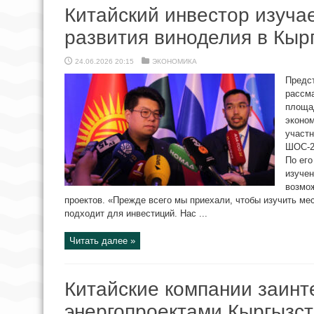
Китайский инвестор изуча
развития виноделия в Кыр
24.06.2026 20:15
ЭКОНОМИКА
Предст
рассм
площад
эконом
участн
ШОС-20
По его
изучен
возмо
проектов. «Прежде всего мы приехали, чтобы изучить мес
подходит для инвестиций. Нас ...
Читать далее »
Китайские компании заинт
энергопроектами Кыргызс