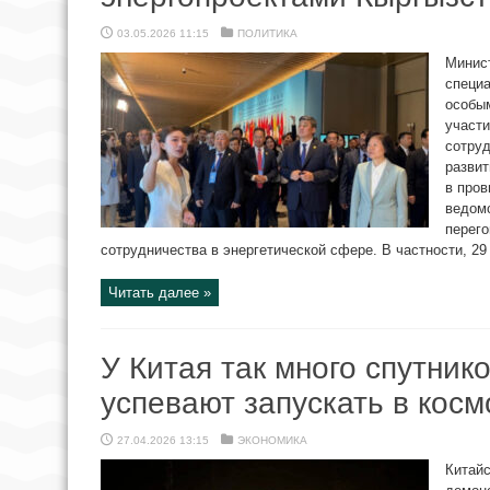
03.05.2026 11:15
ПОЛИТИКА
Минист
специа
особы
участ
сотруд
развит
в пров
ведомс
перего
сотрудничества в энергетической сфере. В частности, 29 
Читать далее »
У Китая так много спутнико
успевают запускать в косм
27.04.2026 13:15
ЭКОНОМИКА
Китайс