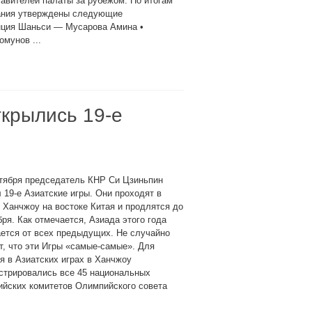
авителей палаты за рубежом. По итогам
ания утверждены следующие
инция Шаньси — Мусарова Амина •
мунов ...
ткрылись 19-е
нтября председатель КНР Си Цзиньпин
 19-е Азиатские игры. Они проходят в
 Ханчжоу на востоке Китая и продлятся до
бря. Как отмечается, Азиада этого года
ется от всех предыдущих. Не случайно
т, что эти Игры «самые-самые». Для
я в Азиатских играх в Ханчжоу
стрировались все 45 национальных
ийских комитетов Олимпийского совета