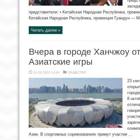
предст
засед
представители: • Китайская Народная Республика, пров
Китайская Народная Республика, провинция Гуандун — Мо
Читать далее »
Вчера в городе Ханчжоу о
Азиатские игры
24.09.2023 14:04
ОБЩЕСТВО
23 се
открыл
городе
8 октя
отлича
говоря
участи
зареги
олимп
Азии. В спортивных соревнованиях примут участие ...