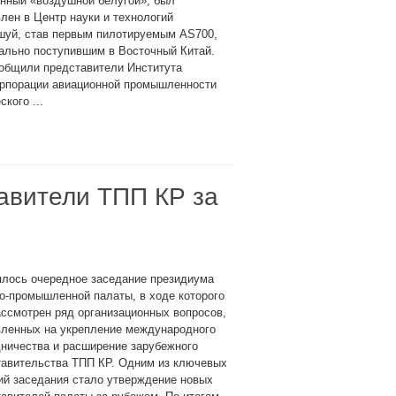
нный «воздушной белугой», был
лен в Центр науки и технологий
шуй, став первым пилотируемым AS700,
ально поступившим в Восточный Китай.
ообщили представители Института
орпорации авиационной промышленности
кого ...
авители ТПП КР за
ялось очередное заседание президиума
о-промышленной палаты, в ходе которого
ссмотрен ряд организационных вопросов,
вленных на укрепление международного
ничества и расширение зарубежного
тавительства ТПП КР. Одним из ключевых
ий заседания стало утверждение новых