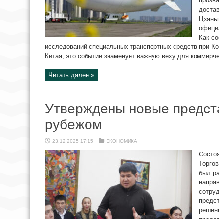
прозва
достав
Цзянь
офици
Как с
исследований специальных транспортных средств при К
Китая, это событие знаменует важную веху для коммерчес
Читать далее »
Утверждены новые предст
рубежом
23.12.2025 17:15
ЭКОНОМИКА
Состо
Торгов
был ра
напра
сотруд
предс
решен