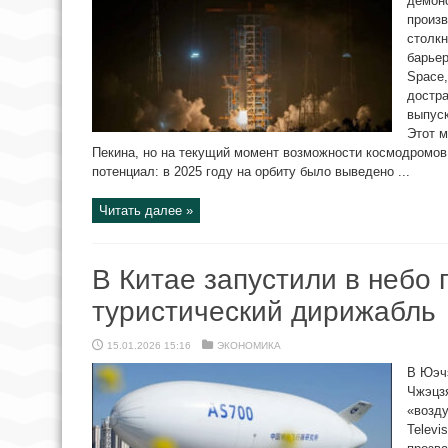
демон
произв
столк
барьер
Space,
достра
выпуск
Этот 
Пекина, но на текущий момент возможности космодромов
потенциал: в 2025 году на орбиту было выведено ...
Читать далее »
В Китае запустили в небо
туристический дирижабль
15.01.2026 15:16
ЭКОНОМИКА
В Юэч
Чжэцз
«возду
Televi