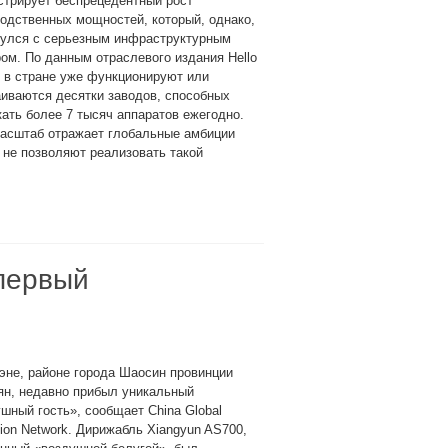
стрирует беспрецедентный рост
одственных мощностей, который, однако,
нулся с серьезным инфраструктурным
ом. По данным отраслевого издания Hello
 в стране уже функционируют или
иваются десятки заводов, способных
ать более 7 тысяч аппаратов ежегодно.
масштаб отражает глобальные амбиции
 не позволяют реализовать такой
 первый
эне, районе города Шаосин провинции
ян, недавно прибыл уникальный
шный гость», сообщает China Global
sion Network. Дирижабль Xiangyun AS700,