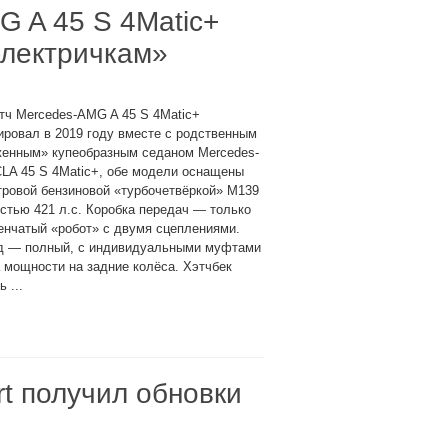
 A 45 S 4Matic+
«электричкам»
тч Mercedes-AMG A 45 S 4Matic+
ровал в 2019 году вместе с родственным
женным» купеобразным седаном Mercedes-
LA 45 S 4Matic+, обе модели оснащены
тровой бензиновой «турбочетвёркой» M139
тью 421 л.с. Коробка передач — только
енчатый «робот» с двумя сцеплениями.
д — полный, с индивидуальными муфтами
 мощности на задние колёса. Хэтчбек
 ...
rt получил обновки