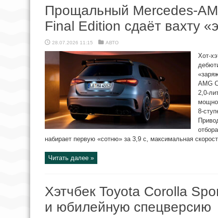
Прощальный Mercedes-AMG
Final Edition сдаёт вахту 
28.07.2026 11:15
АВТО
Хот-хэ
дебюти
«заря
AMG C
2,0-ли
мощнос
8-ступ
Приво
отбора
набирает первую «сотню» за 3,9 с, максимальная скорость
Читать далее »
Хэтчбек Toyota Corolla Spo
и юбилейную спецверсию