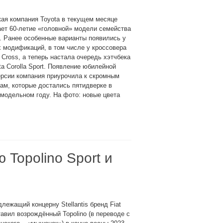
ая компания Toyota в текущем месяце
ет 60-летие «головной» модели семейства
a. Ранее особенные варианты появились у
 модификаций, в том числе у кроссовера
a Cross, а теперь настала очередь хэтчбека
ta Corolla Sport. Появление юбилейной
ерсии компания приурочила к скромным
ам, которые достались пятидверке в
модельном году. На фото: новые цвета
 Topolino Sport и
лежащий концерну Stellantis бренд Fiat
авил возрождённый Topolino (в переводе с