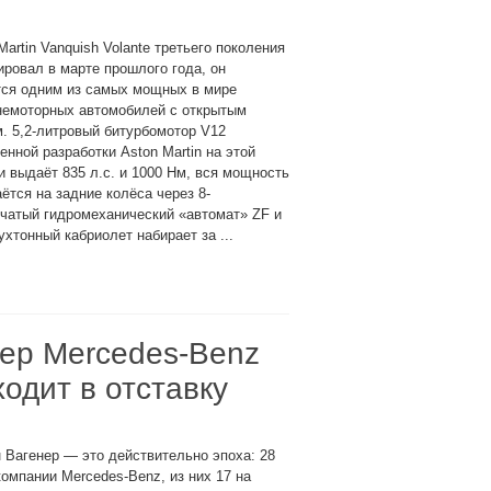
Martin Vanquish Volante третьего поколения
ровал в марте прошлого года, он
тся одним из самых мощных в мире
немоторных автомобилей с открытым
. 5,2-литровый битурбомотор V12
енной разработки Aston Martin на этой
 выдаёт 835 л.с. и 1000 Нм, вся мощность
ётся на задние колёса через 8-
чатый гидромеханический «автомат» ZF и
тонный кабриолет набирает за ...
нер Mercedes-Benz
ходит в отставку
 Вагенер — это действительно эпоха: 28
компании Mercedes-Benz, из них 17 на