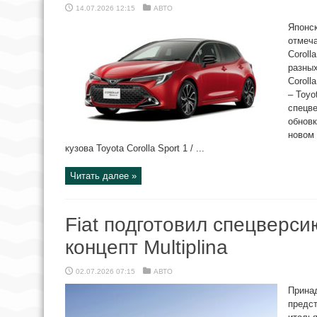
14.07.2026 12:15
АВТО
Японск
отмеча
Coroll
разных
Coroll
– Toyo
спецв
обновк
новом 
кузова Toyota Corolla Sport 1 / ...
Читать далее »
Fiat подготовил спецверсию
концепт Multiplina
02.07.2026 07:15
АВТО
Принад
предст