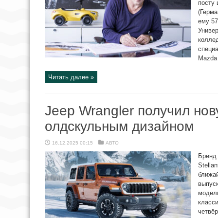
посту 
(Герма
ему 57
Универ
коллед
специа
Mazda 
Читать далее »
Jeep Wrangler получил но
олдскульным дизайном
16.12.2025 00:15
АВТО
Бренд 
Stella
ближай
выпуск
модель
класси
четвёр