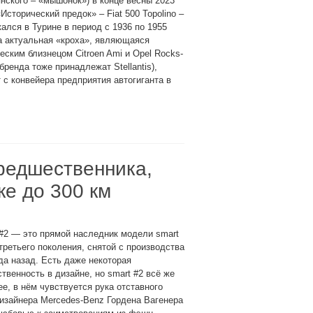
нского – «мышонок») в конце весны 2023
«Исторический предок» – Fiat 500 Topolino –
ался в Турине в период с 1936 по 1955
а актуальная «кроха», являющаяся
еским близнецом Citroen Ami и Opel Rocks-
 бренда тоже принадлежат Stellantis),
 с конвейера предприятия автогиганта в
предшественника,
ке до 300 км
#2 — это прямой наследник модели smart
 третьего поколения, снятой с производства
да назад. Есть даже некоторая
твенность в дизайне, но smart #2 всё же
е, в нём чувствуется рука отставного
изайнера Mercedes-Benz Гордена Вагенера