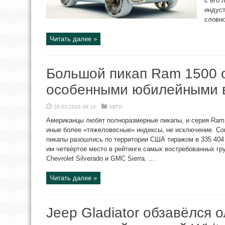
с его 
индуст
словно
Читать далее »
Большой пикап Ram 1500 
особенными юбилейными 
28.03.2026 06:16
АВТО
Американцы любят полноразмерные пикапы, и серия Ram P
иные более «тяжеловесные» индексы, не исключение. Сог
пикапы разошлись по территории США тиражом в 335 404 
им четвёртое место в рейтинге самых востребованных гру
Chevrolet Silverado и GMC Sierra. ...
Читать далее »
Jeep Gladiator обзавёлся 