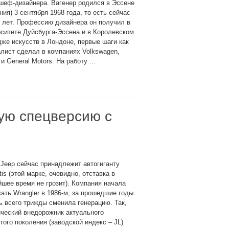
шеф-дизайнера. Вагенер родился в Эссене
ния) 3 сентября 1968 года, то есть сейчас
 лет. Профессию дизайнера он получил в
ситете Дуйсбурга-Эссена и в Королевском
же искусств в Лондоне, первые шаги как
лист сделал в компаниях Volkswagen,
и General Motors. На работу ...
вую спецверсию с
Jeep сейчас принадлежит автогиганту
ntis (этой марке, очевидно, отставка в
шее время не грозит). Компания начала
ать Wrangler в 1986-м, за прошедшие годы
 всего трижды сменила генерацию. Так,
ческий внедорожник актуального
того поколения (заводской индекс – JL)