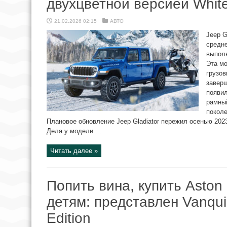
двухцветной версией Whit
21.02.2026 02:15
АВТО
Jeep G
средне
выполн
Эта м
грузов
заверш
появил
рамный
поколе
Плановое обновление Jeep Gladiator пережил осенью 2023 
Дела у модели ...
Читать далее »
Попить вина, купить Aston 
детям: представлен Vanqui
Edition