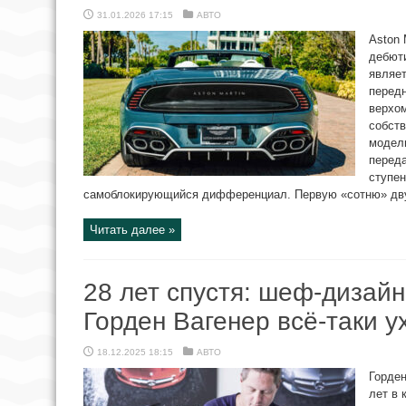
31.01.2026 17:15
АВТО
Aston 
дебюти
являе
перед
верхом
собств
модели
переда
ступен
самоблокирующийся дифференциал. Первую «сотню» двух
Читать далее »
28 лет спустя: шеф-дизай
Горден Вагенер всё-таки у
18.12.2025 18:15
АВТО
Горден
лет в 