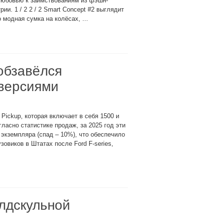
любовью к заимствованиям из фэшн-
рии. 1 / 2 2 / 2 Smart Concept #2 выглядит
 модная сумка на колёсах, ...
обзавёлся
версиями
ickup, которая включает в себя 1500 и
ласно статистике продаж, за 2025 год эти
экземпляра (спад – 10%), что обеспечило
зовиков в Штатах после Ford F-series,
олдскульной