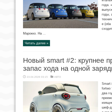
италья
года. 
выпуск
годы, 
технич
e (оба
сходит
Марокко. На ...
Читать далее »
Новый smart #2: крупнее 
запас хода на одной заряд
23.04.2026 03:15
АВТО
Smart 
fortwo
два го
преемс
изящне
шеф-д