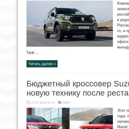
Компан
анонс
россий
в родн
России
го, а 
коррес
офисе 
выходу
Tank ...
Читать далее »
Бюджетный кроссовер Suzu
новую технику после рест
27.07.2026 15:15
АВТО
Этот н
года, 
налаже
Maruti