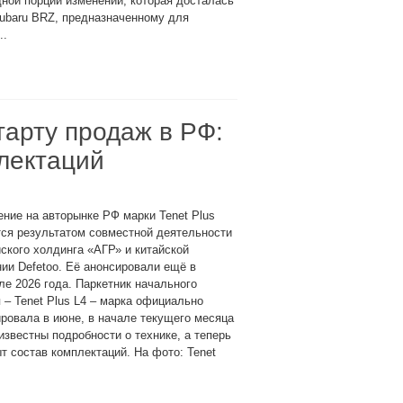
ной порции изменений, которая досталась
ubaru BRZ, предназначенному для
..
старту продаж в РФ:
плектаций
ние на авторынке РФ марки Tenet Plus
ся результатом совместной деятельности
ского холдинга «АГР» и китайской
ии Defetoo. Её анонсировали ещё в
е 2026 года. Паркетник начального
 – Tenet Plus L4 – марка официально
ровала в июне, в начале текущего месяца
известны подробности о технике, а теперь
т состав комплектаций. На фото: Tenet