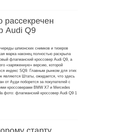
ю рассекречен
р Audi Q9
череды шпионских снимков и тизеров
кая марка наконец полностью раскрыла
овый флагманский кроссовер Audi Q9, а
его «заряженную» версию, которой
лся индекс SQ9. Главным рынком для этих
к являются Штаты, ожидается, что здесь
н от Ауди поборется за покупателей с
ими кроссоверами BMW X7 и Mercedes
а фото: флагманский кроссовер Audi Q9 1
корому старту