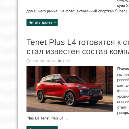
очеред
купе S
домашнего рынка. На фото: актуальный спорткар Subaru .
Читать далее »
Tenet Plus L4 готовится к 
стал известен состав ком
31.07.2026 06:15
АВТО
Появле
являет
россий
компан
феврал
уровня
анонси
стали 
раскры
Plus L4 Tenet Plus L4 ...