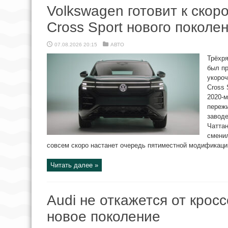
Volkswagen готовит к скор
Cross Sport нового поколе
07.08.2026 20:15
АВТО
Трёхря
был пр
укороч
Cross 
2020-м
пережи
заводе
Чаттан
смени
совсем скоро настанет очередь пятиместной модификации.
Читать далее »
Audi не откажется от крос
новое поколение