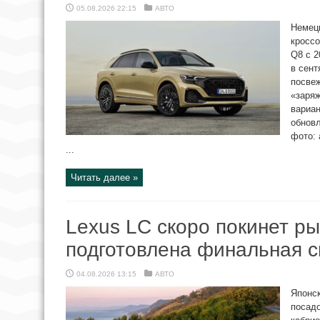
05.08.2026 22:15
АВТО
Немецк
кроссо
Q8 с 2
в сент
посве
«заряж
вариан
обновл
фото: 
...
Читать далее »
Lexus LC скоро покинет ры
подготовлена финальная 
04.08.2026 13:15
АВТО
Японск
посадо