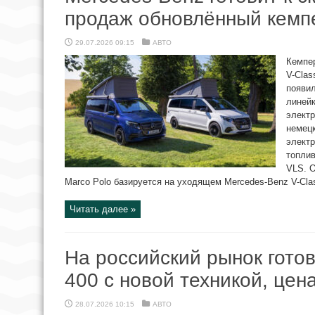
продаж обновлённый кемпе
29.07.2026 09:15
АВТО
Кемпер
V-Clas
появил
линейк
электр
немецк
электр
топлив
VLS. 
Marco Polo базируется на уходящем Mercedes-Benz V-Clas
Читать далее »
На российский рынок гото
400 с новой техникой, цен
28.07.2026 10:15
АВТО