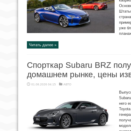
кабрио
Основ
Штаты,
страна
пример
уже бл
планах
Читать далее »
Спорткар Subaru BRZ полу
домашнем рынке, цены из
01.08.2026 04:15
АВТО
Выпуск
Subaru
него е
Toyota
генера
получ
модель