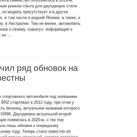
лета семейство пополнилось в 2019-м.
ным рынком сбыта для двухдверок стали
 но модель присутствует и в других
х, в том числе в родной Японии, а также, к
у, в Австралии. Тем не менее, автомобиль
изок к своему «закату»: информация о
 по ...
чил ряд обновок на
вестны
 спортивного автомобиля под названием
 BRZ стартовал в 2012 году, при этом у
сть близнец, актуальное название которого
 GR86. Двухдверка актуальной второй
ции появилась в 2020-м, с тех пор
ала лишь обновки к очередному
ному году. Теперь стало известно об