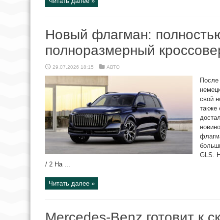
Читать далее »
Новый флагман: полность
полноразмерный кроссове
29.07.2026 18:15
АВТО
После 
немец
свой н
также 
доста
новино
флагма
больш
GLS. Н
/ 2 На ...
Читать далее »
Mercedes-Benz готовит к с