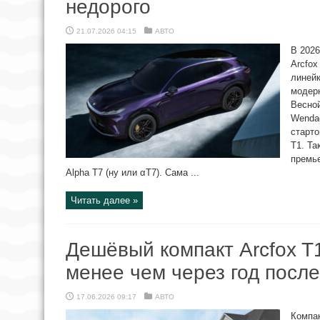
недорого
21.07.2026 04:15
АВТО
В 202
Arcfox
линейк
модерн
Весно
Wendao
старто
T1. Та
премье
Alpha T7 (ну или αT7). Сама ...
Читать далее »
Дешёвый компакт Arcfox T
менее чем через год после
17.06.2026 09:17
АВТО
Компак