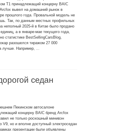
сом T1 принадлежащий концерну BAIC
Arcfox вывел на домашний рынок в
ре прошлого года. Провальной модель не
ешь. Так, по данным местных профильных
а неполный 2025-й в Китае было продано
 единиц, а в январе-мае текущего года,
но статистике BestSellingCarsBlog,
окар разошелся тиражом 27 000
 лучше. Например, ...
дорогой седан
нешнем Пекинском автосалоне
длежащий концерну BAIC бренд Arcfox
тавил не только роскошный минивэн
 V9, но и вполне доступный электроседан
рамках презентации были объявлены