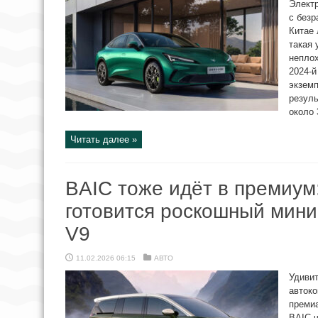
Электр
с без
Китае 
такая
непло
2024-й
экземп
резуль
около 
Читать далее »
BAIC тоже идёт в премиум
готовится роскошный мини
V9
11.02.2026 06:15
АВТО
Удивит
автоко
преми
BAIC ч