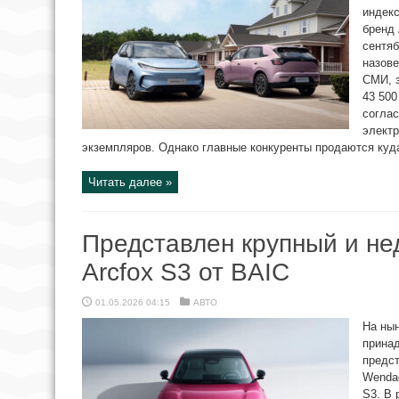
индек
бренд 
сентяб
назов
СМИ, з
43 500
соглас
электр
экземпляров. Однако главные конкуренты продаются куда
Читать далее »
Представлен крупный и не
Arcfox S3 от BAIC
01.05.2026 04:15
АВТО
На ны
прина
предс
Wendao
S3. В 