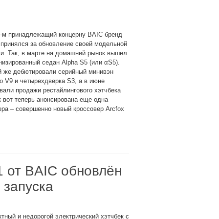
6-м принадлежащий концерну BAIC бренд
 принялся за обновление своей модельной
и. Так, в марте на домашний рынок вышел
изированный седан Alpha S5 (или αS5).
й же дебютировали серийный минивэн
 V9 и четырехдверка S3, а в июне
вали продажи рестайлингового хэтчбека
к вот теперь анонсирована еще одна
ра – совершенно новый кроссовер Arcfox
1 от BAIC обновлён
 запуска
тный и недорогой электрический хэтчбек с