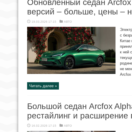
Обновлённый седан Arcfox 
версий – больше, цены – 
19.03.2026 17:15
АВТО
Электр
с без
Китае 
принял
к ней 
текуще
родине
не ме
Arcfox
Читать далее »
Большой седан Arcfox Alph
рестайлинг и расширение
16.02.2026 17:15
АВТО