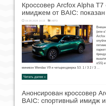
Кроссовер Arcfox Alpha T7
имиджем от BAIC: показан
04.08.2026 14:15
АВТО
Внешно
(или 
Arcfox
опубл
пятиме
паркет
бренда
вышли
αS5) и
минивэн Wendao V9 и четырехдверка S3. 1 / 3 2 / 3 ...
Читать далее »
Анонсирован кроссовер Arc
BAIC: спортивный имидж и,