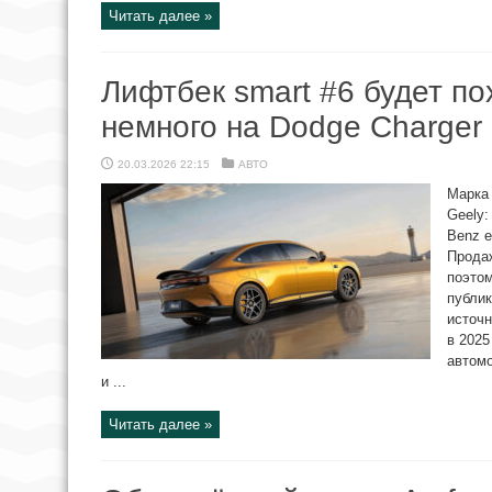
Читать далее »
Лифтбек smart #6 будет по
немного на Dodge Charger
20.03.2026 22:15
АВТО
Марка 
Geely:
Benz е
Продаж
поэтом
публик
источн
в 2025
автомо
и ...
Читать далее »