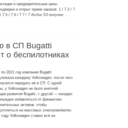
ектации и предварительные цены
хдверки и открыт прием заказов. 1 / 7 2 / 7
 / 7 5 / 7 6 / 7 7 / 7 Arcfox S3 получил ...
 в СП Bugatti
т о беспилотниках
 по 2021 год компания Bugatti
лежала концерну Volkswagen, после чего
ласился передать её в СП. С одной
ы, у Volkswagen не было внятной
ции развития Bugatti, с другой — концерн
ынужден избавляться от финансово
нительных активов, чтобы
доточиться на массовых электромобилях.
 году Volkswagen ставил всё на