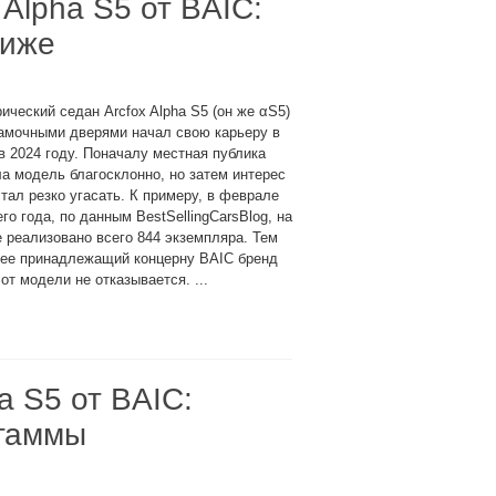
Alpha S5 от BAIC:
ниже
ический седан Arcfox Alpha S5 (он же αS5)
рамочными дверями начал свою карьеру в
в 2024 году. Поначалу местная публика
а модель благосклонно, но затем интерес
стал резко угасать. К примеру, в феврале
го года, по данным BestSellingCarsBlog, на
 реализовано всего 844 экземпляра. Тем
нее принадлежащий концерну BAIC бренд
 от модели не отказывается. ...
a S5 от BAIC:
 гаммы