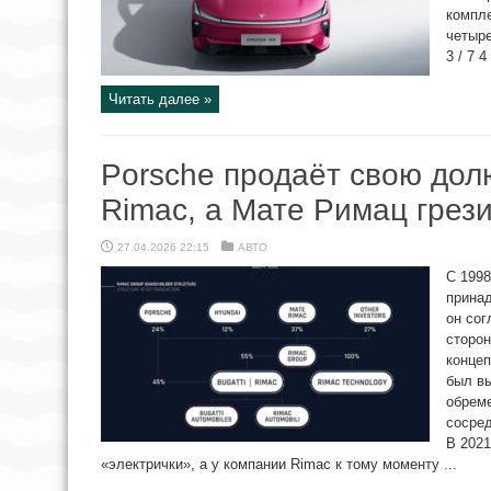
компл
четыре
3 / 7 4
Читать далее »
Porsche продаёт свою долю
Rimac, а Мате Римац грези
27.04.2026 22:15
АВТО
С 1998
принад
он сог
сторон
концеп
был в
обреме
сосре
В 2021
«электрички», а у компании Rimac к тому моменту ...