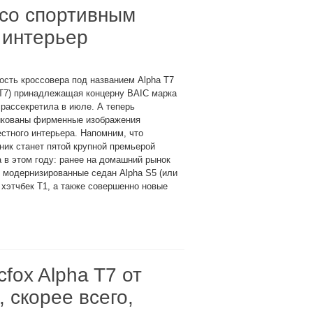
 со спортивным
 интерьер
сть кроссовера под названием Alpha T7
αT7) принадлежащая концерну BAIC марка
 рассекретила в июле. А теперь
икованы фирменные изображения
стного интерьера. Напомним, что
ник станет пятой крупной премьерой
 в этом году: ранее на домашний рынок
 модернизированные седан Alpha S5 (или
 хэтчбек T1, а также совершенно новые
fox Alpha T7 от
 скорее всего,