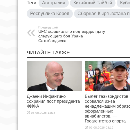
Теги:
Австралия
Китайский Тайбэй
Кубо
Республика Корея
Сборная Кыргызстана п
Предыдущий
UFC официально подтвердил дату
следующего боя Урана
Сатыбалдиева
ЧИТАЙТЕ ТАКЖЕ
Джанни Инфантино
Вылет таэквондистов
сохранил пост президента
сорвался из-за
ФИФА
ненадлежащим образ
оформленных
06.08.2026 14:15
авиабилетов, —
Госагентство спорта
06.08.2026 03:15