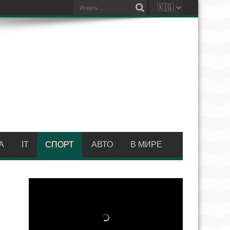
А
IT
СПОРТ
АВТО
В МИРЕ