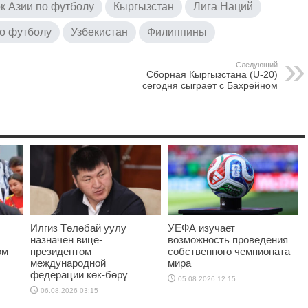
к Азии по футболу
Кыргызстан
Лига Наций
о футболу
Узбекистан
Филиппины
Следующий
Сборная Кыргызстана (U-20)
сегодня сыграет с Бахрейном
Илгиз Төлөбай уулу
УЕФА изучает
назначен вице-
возможность проведения
ом
президентом
собственного чемпионата
международной
мира
федерации көк-бөрү
05.08.2026 12:15
06.08.2026 03:15