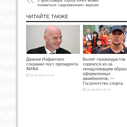
У кроссовера Toyota RAV4 может
появиться «заряженная» версия
ЧИТАЙТЕ ТАКЖЕ
Джанни Инфантино
Вылет таэквондистов
сохранил пост президента
сорвался из-за
ФИФА
ненадлежащим образ
оформленных
06.08.2026 14:15
авиабилетов, —
Госагентство спорта
06.08.2026 03:15