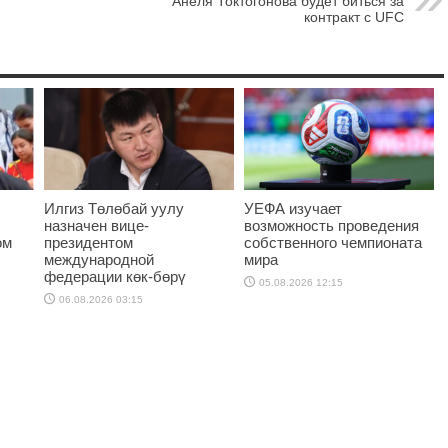
Анеля Токтогонова будет биться за
контракт с UFC
Илгиз Төлөбай уулу
УЕФА изучает
назначен вице-
возможность проведения
ом
президентом
собственного чемпионата
международной
мира
федерации көк-бөрү
05.08.2026 12:15
06.08.2026 03:15