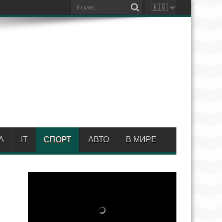
А
IT
СПОРТ
АВТО
В МИРЕ