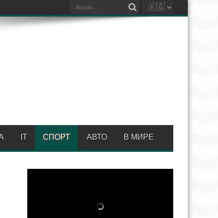
А
IT
СПОРТ
АВТО
В МИРЕ