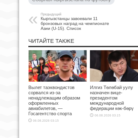
Предыдущий
Кыргызстанцы завоевали 11
бронзовых наград на чемпионате
Азии (U-15). Список
ЧИТАЙТЕ ТАКЖЕ
Вылет таэквондистов
Илгиз Төлөбай уулу
сорвался из-за
назначен вице-
ненадлежащим образом
президентом
оформленных
международной
авиабилетов, —
федерации көк-бөрү
Госагентство спорта
06.08.2026 03:15
06.08.2026 03:15