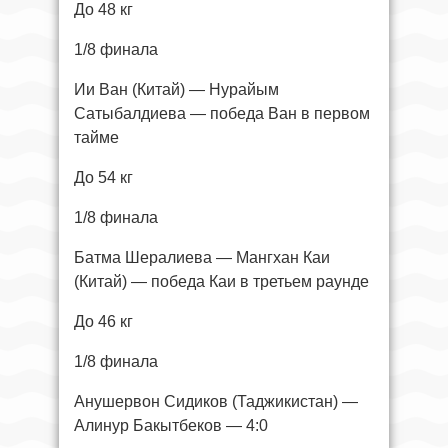
До 48 кг
1/8 финала
Ии Ван (Китай) — Нурайым
Сатыбалдиева — победа Ван в первом
тайме
До 54 кг
1/8 финала
Батма Шералиева — Мангхан Каи
(Китай) — победа Каи в третьем раунде
До 46 кг
1/8 финала
Анушервон Сидиков (Таджикистан) —
Алинур Бакытбеков — 4:0