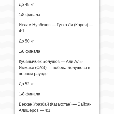
До 48 кг
1/8 финала
Ислам Нурбеков — Гукхо Ли (Корея) —
4:1
До 50 кг
1/8 финала
Кубанычбек Болушов — Али Аль-
Яммахи (ОАЭ) — победа Болушова в
первом раунде
До 52 кг
1/8 финала
Бекхан Уразбай (Казахстан) — Байхан
Алишеров — 4:1