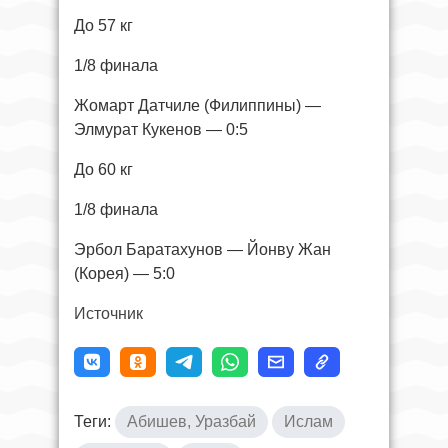
До 57 кг
1/8 финала
Жомарт Датчиле (Филиппины) —
Элмурат Кукенов — 0:5
До 60 кг
1/8 финала
Эрбол Баратахунов — Йонву Жан
(Корея) — 5:0
Источник
Теги:
Абишев, Уразбай
Ислам