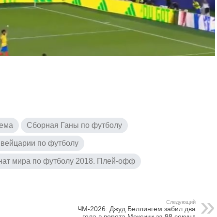
тема
Сборная Ганы по футболу
вейцарии по футболу
ат мира по футболу 2018. Плей-офф
Следующий
ЧМ-2026: Джуд Беллингем забил два
гола в ворота Мексики за 98 секунд