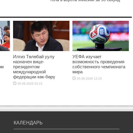
Илгиз Төлөбай уулу
УЕФА изучает
назначен вице-
возможность проведения
ом
президентом
собственного чемпионата
международной
мира
федерации көк-бөрү
05.08.2026 12:15
06.08.2026 03:15
КАЛЕНДАРЬ