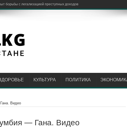
пыт борьбы с легализацией преступных доходов
ЗДОРОВЬЕ
КУЛЬТУРА
ПОЛИТИКА
ЭКОНОМИК
Гана. Видео
умбия — Гана. Видео