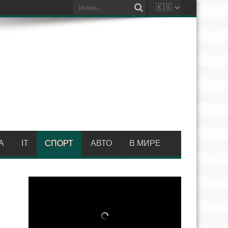
А
IT
СПОРТ
АВТО
В МИРЕ