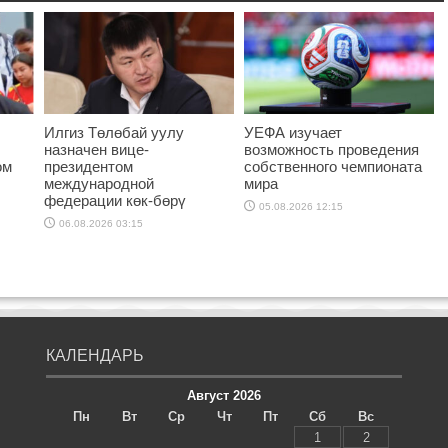
Илгиз Төлөбай уулу
УЕФА изучает
назначен вице-
возможность проведения
ом
президентом
собственного чемпионата
международной
мира
федерации көк-бөрү
05.08.2026 12:15
06.08.2026 03:15
КАЛЕНДАРЬ
Август 2026
Пн
Вт
Ср
Чт
Пт
Сб
Вс
1
2