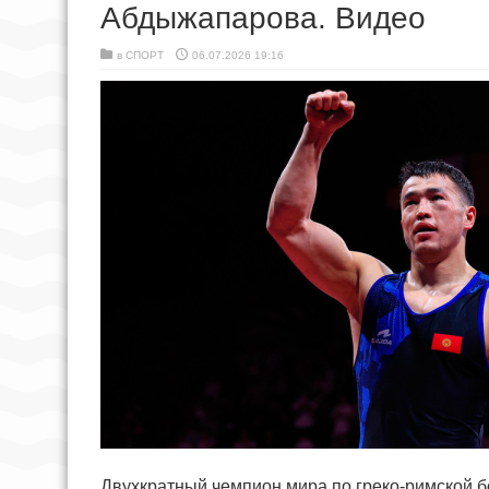
Абдыжапарова. Видео
в
СПОРТ
06.07.2026 19:16
Двухкратный чемпион мира по греко-римской б