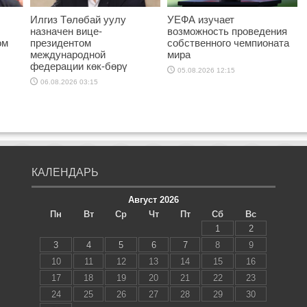
Илгиз Төлөбай уулу
УЕФА изучает
назначен вице-
возможность проведения
ом
президентом
собственного чемпионата
международной
мира
федерации көк-бөрү
05.08.2026 12:15
06.08.2026 03:15
КАЛЕНДАРЬ
Август 2026
Пн
Вт
Ср
Чт
Пт
Сб
Вс
1
2
3
4
5
6
7
8
9
10
11
12
13
14
15
16
17
18
19
20
21
22
23
24
25
26
27
28
29
30