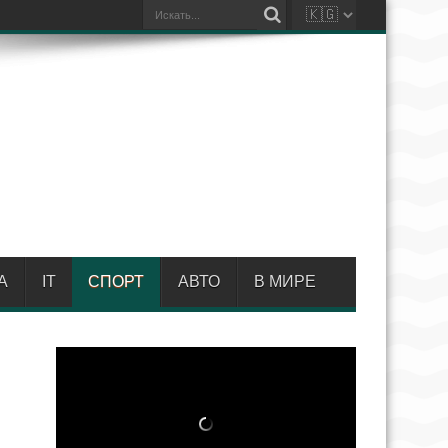
А
IT
СПОРТ
АВТО
В МИРЕ