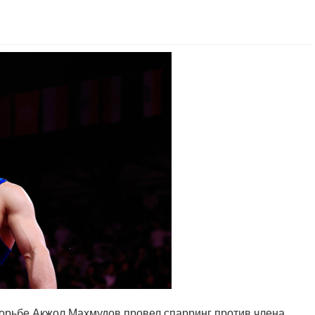
орьбе Акжол Махмудов провел спарринг против члена