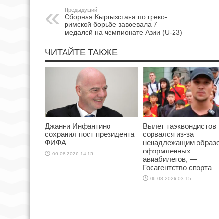
Предыдущий
Сборная Кыргызстана по греко-
римской борьбе завоевала 7
медалей на чемпионате Азии (U-23)
ЧИТАЙТЕ ТАКЖЕ
Джанни Инфантино
Вылет таэквондистов
сохранил пост президента
сорвался из-за
ФИФА
ненадлежащим образ
оформленных
06.08.2026 14:15
авиабилетов, —
Госагентство спорта
06.08.2026 03:15