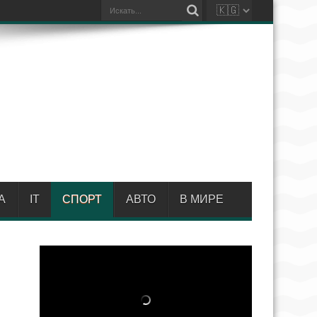
А
IT
СПОРТ
АВТО
В МИРЕ