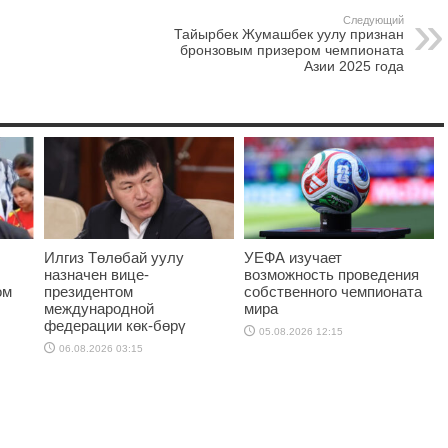
Следующий
Тайырбек Жумашбек уулу признан
бронзовым призером чемпионата
Азии 2025 года
Илгиз Төлөбай уулу
УЕФА изучает
назначен вице-
возможность проведения
ом
президентом
собственного чемпионата
международной
мира
федерации көк-бөрү
05.08.2026 12:15
06.08.2026 03:15