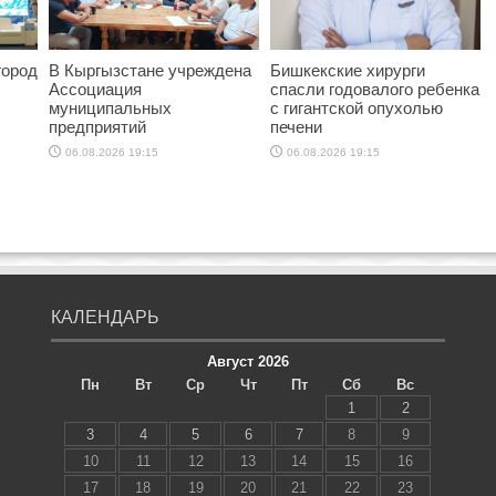
город
В Кыргызстане учреждена
Бишкекские хирурги
Ассоциация
спасли годовалого ребенка
муниципальных
с гигантской опухолью
предприятий
печени
06.08.2026 19:15
06.08.2026 19:15
КАЛЕНДАРЬ
Август 2026
Пн
Вт
Ср
Чт
Пт
Сб
Вс
1
2
3
4
5
6
7
8
9
10
11
12
13
14
15
16
17
18
19
20
21
22
23