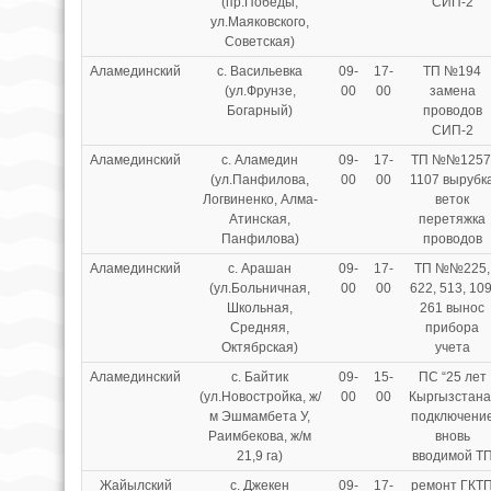
(пр.Победы,
СИП-2
ул.Маяковского,
Советская)
Аламединский
с. Васильевка
09-
17-
ТП №194
(ул.Фрунзе,
00
00
замена
Богарный)
проводов
СИП-2
Аламединский
с. Аламедин
09-
17-
ТП №№1257
(ул.Панфилова,
00
00
1107 вырубк
Логвиненко, Алма-
веток
Атинская,
перетяжка
Панфилова)
проводов
Аламединский
с. Арашан
09-
17-
ТП №№225,
(ул.Больничная,
00
00
622, 513, 109
Школьная,
261 вынос
Средняя,
прибора
Октябрская)
учета
Аламединский
с. Байтик
09-
15-
ПС “25 лет
(ул.Новостройка, ж/
00
00
Кыргызстана
м Эшмамбета У,
подключени
Раимбекова, ж/м
вновь
21,9 га)
вводимой Т
Жайылский
с. Джекен
09-
17-
ремонт ГКТ