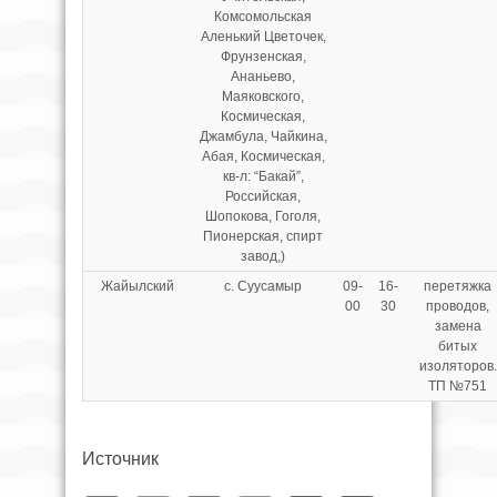
Комсомольская
Аленький Цветочек,
Фрунзенская,
Ананьево,
Маяковского,
Космическая,
Джамбула, Чайкина,
Абая, Космическая,
кв-л: “Бакай”,
Российская,
Шопокова, Гоголя,
Пионерская, спирт
завод,)
Жайылский
с. Суусамыр
09-
16-
перетяжка
00
30
проводов,
замена
битых
изоляторов.
ТП №751
Источник