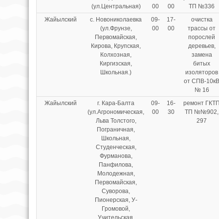
(ул.Центральная)
00
00
ТП №336
Жайылский
с. Новониколаевка
09-
17-
очистка
(ул.Фрунзе,
00
00
трассы от
Первомайская,
порослей
Кирова, Крупская,
деревьев,
Колхозная,
замена
Киргизская,
битых
Школьная.)
изоляторов
от СПВ-10к
№ 16
Жайылский
г. Кара-Балта
09-
16-
ремонт ГКТ
(ул.Агрономическая,
00
30
ТП №№902,
Льва Толстого,
297
Пограничная,
Школьная,
Студенческая,
Фурманова,
Панфилова,
Молодежная,
Первомайская,
Суворова,
Пионерская, У-
Громовой,
Учительская,