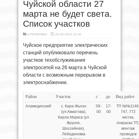
Чуйской области 27
марта не будет света.
Список участков
в
ПОЛИТИКА
26.03.2025 23:00
Чуйское предприятие электрических
станций опубликовало перечень
участков техобслуживания
электросетей на 26 марта в Чуйской
области с возможным перерывом в
электроснабжении.
Район
Участок
с
до
Вид работ
Аламединский
с. Кара-Жыгач
09-
17-
ТП №№1146
(ул.Акматова),
00
00
747, 772
Карла Маркса (ул
чистка,
Фрунзе,
покраска ТП
Шоссейная),
монтаж
Лебединовка
проводов