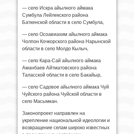
— село Искра айылного аймака
Сумбула Лейлекского района
Баткенской области в село Сумбула,
— село Осоавиахим айылного аймака
Чолпон Кочкорского района Нарынской
области в село Молдо Кылыч,
— село Кара-Сай айылного аймака
Аманбаев Айтматовского района
Таласской области в село Бакайыр,
— село Садовое айылного аймака Чуй
Чуйского района Чуйской области в
село Масымкан.
Законопроект направлен на
укрепление национальной идеологии и
возвращение селам широко известных