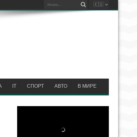
А
IT
СПОРТ
АВТО
В МИРЕ