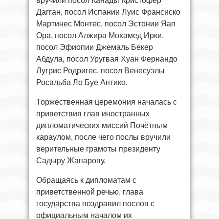
вручили посол Канады Кристофер
Дагган, посол Испании Луис Франсиско
Мартинес Монтес, посол Эстонии Яап
Ора, посол Алжира Мохамед Ирки,
посол Эфиопии Джемаль Бекер
Абдула, посол Уругвая Хуан Фернандо
Лугрис Родригес, посол Венесуэлы
Росальба Ло Буе Антико.
Торжественная церемония началась с
приветствия глав иностранных
дипломатических миссий Почётным
караулом, после чего послы вручили
верительные грамоты президенту
Садыру Жапарову.
Обращаясь к дипломатам с
приветственной речью, глава
государства поздравил послов с
официальным началом их