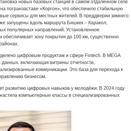
становка новых базовых станций в самом отдаленном селе
на погранзаставе «Коргон», что обеспечило стабильную
овые сервисы для местных жителей. В преддверии зимнего
кже запущены вдоль маршрута Бишкек – Каракол,
амых популярных направлений. Установленное
 обеспечивает зону покрытия до 100 км, существенно
районах.
уделено цифровым продуктам и сфере Fintech. В MEGA
 данных, включающая витрины отчетности,
ализированные коммуникации. Это база для перехода к
управлению бизнесом.
ет развитию цифровых навыков у молодёжи. В 2024 году
снастила компьютерные классы в специализированных