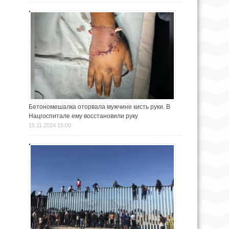
Бетономешалка оторвала мужчине кисть руки. В
Нацгоспитале ему восстановили руку
15.11.2024 15:00