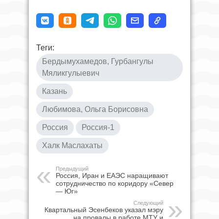
Теги:
Бердымухамедов, Гурбангулы
Мяликгулыевич
Казань
Любимова, Ольга Борисовна
Россия
Россия-1
Халк Маслахаты
Предыдущий
Россия, Иран и ЕАЭС наращивают
сотрудничество по коридору «Север
— Юг»
Следующий
Квартальный Эсенбеков указал мэру
на провалы в работе МТУ и