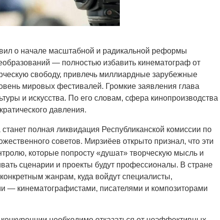
вил о начале масштабной и радикальной реформы
реобразований — полностью избавить кинематограф от
орческую свободу, привлечь миллиардные зарубежные
ровень мировых фестивалей. Громкие заявления глава
льтуры и искусства. По его словам, сфера кинопроизводства
кратического давления.
 станет полная ликвидация Республиканской комиссии по
жественного советов. Мирзиёев открыто признал, что эти
нтролю, которые попросту «душат» творческую мысль и
вать сценарии и проекты будут профессионалы. В стране
конкретным жанрам, куда войдут специалисты,
и — кинематографистами, писателями и композиторами
 конкуренции необходимо отказаться от неэффективных