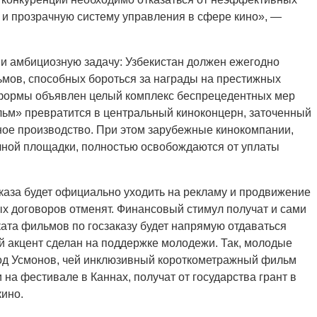
 и прозрачную систему управления в сфере кино», —
и амбициозную задачу: Узбекистан должен ежегодно
ьмов, способных бороться за награды на престижных
формы объявлен целый комплекс беспрецедентных мер
льм» превратится в центральный киноконцерн, заточенный
ное производство. При этом зарубежные кинокомпании,
чной площадки, полностью освобождаются от уплаты
аказа будет официально уходить на рекламу и продвижение
ых договоров отменят. Финансовый стимул получат и сами
ката фильмов по госзаказу будет напрямую отдаваться
 акцент сделан на поддержке молодежи. Так, молодые
од Усмонов, чей инклюзивный короткометражный фильм
на фестивале в Каннах, получат от государства грант в
кино.