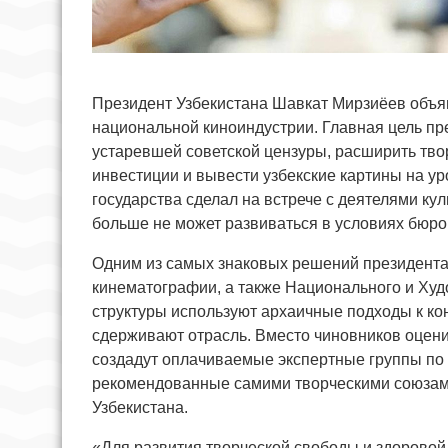
Президент Узбекистана Шавкат Мирзиёев объя
национальной киноиндустрии. Главная цель п
устаревшей советской цензуры, расширить тв
инвестиции и вывести узбекские картины на у
государства сделал на встрече с деятелями ку
больше не может развиваться в условиях бюро
Одним из самых знаковых решений президента
кинематографии, а также Национального и Худо
структуры используют архаичные подходы к ко
сдерживают отрасль. Вместо чиновников оцени
создадут оплачиваемые экспертные группы по 
рекомендованные самими творческими союзам
Узбекистана.
«Для развития творческой свободы и здоровой