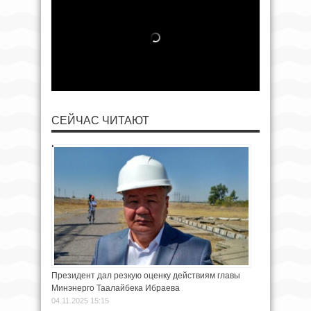
СЕЙЧАС ЧИТАЮТ
Президент дал резкую оценку действиям главы
Минэнерго Таалайбека Ибраева
04.11.2025 15:15