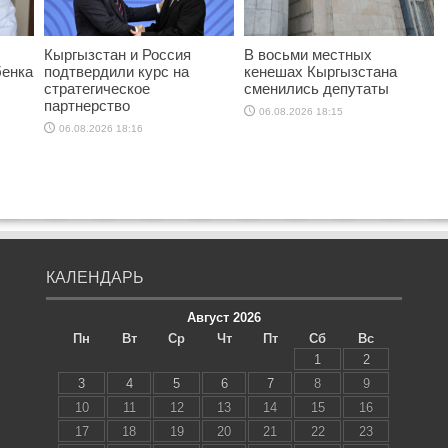
Кыргызстан и Россия
В восьми местных
бенка
подтвердили курс на
кенешах Кыргызстана
стратегическое
сменились депутаты
партнерство
06.08.2026 18:15
06.08.2026 18:16
КАЛЕНДАРЬ
Август 2026
Пн
Вт
Ср
Чт
Пт
Сб
Вс
1
2
3
4
5
6
7
8
9
10
11
12
13
14
15
16
17
18
19
20
21
22
23