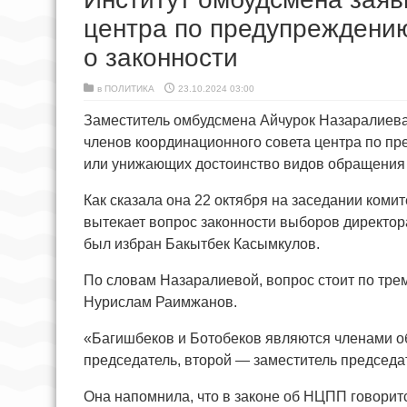
центра по предупреждению
о законности
в
ПОЛИТИКА
23.10.2024 03:00
Заместитель омбудсмена Айчурок Назаралиева 
членов координационного совета центра по пр
или унижающих достоинство видов обращения 
Как сказала она 22 октября на заседании коми
вытекает вопрос законности выборов директора
был избран Бакытбек Касымкулов.
По словам Назаралиевой, вопрос стоит по тр
Нурислам Раимжанов.
«Багишбеков и Ботобеков являются членами о
председатель, второй — заместитель председат
Она напомнила, что в законе об НЦПП говорит