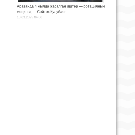
Араванда 4 жылда жасалган иштер — ротациянын
жеңиши, — Сейтек Кулубаев
13.03.2025 04:00