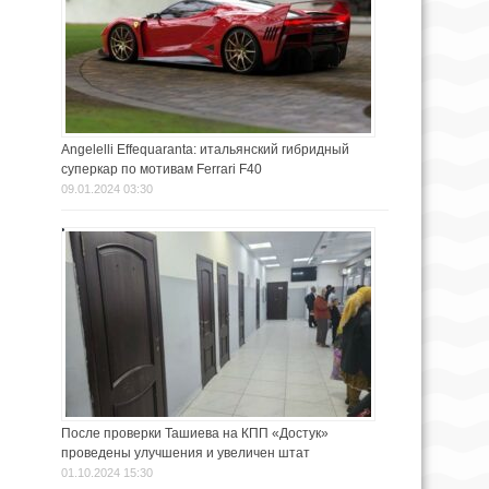
Angelelli Effequaranta: итальянский гибридный
суперкар по мотивам Ferrari F40
09.01.2024 03:30
После проверки Ташиева на КПП «Достук»
проведены улучшения и увеличен штат
01.10.2024 15:30