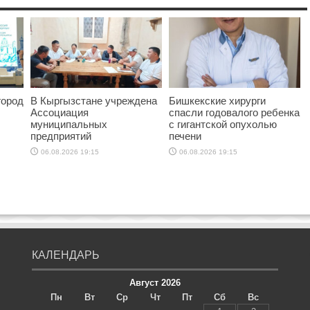
город
В Кыргызстане учреждена
Бишкекские хирурги
Ассоциация
спасли годовалого ребенка
муниципальных
с гигантской опухолью
предприятий
печени
06.08.2026 19:15
06.08.2026 19:15
КАЛЕНДАРЬ
Август 2026
Пн
Вт
Ср
Чт
Пт
Сб
Вс