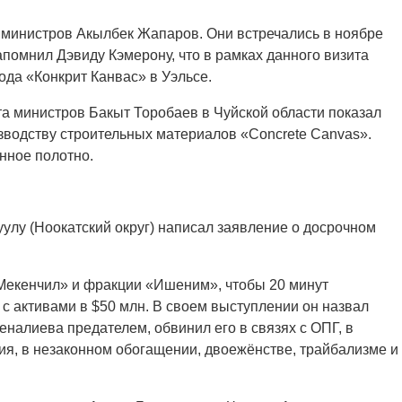
 министров Акылбек Жапаров. Они встречались в ноябре
помнил Дэвиду Кэмерону, что в рамках данного визита
ода «Конкрит Канвас» в Уэльсе.
та министров Бакыт Торобаев в Чуйской области показал
зводству строительных материалов «Concrete Canvas».
нное полотно.
улу (Ноокатский округ) написал заявление о досрочном
«Мекенчил» и фракции «Ишеним», чтобы 20 минут
с активами в $50 млн. В своем выступлении он назвал
алиева предателем, обвинил его в связях с ОПГ, в
я, в незаконном обогащении, двоежёнстве, трайбализме и