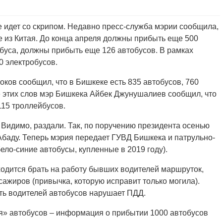
 идет со скрипом. Недавно пресс-служба мэрии сообщила,
зе из Китая. До конца апреля должны прибыть еще 500
буса, должны прибыть еще 126 автобусов. В рамках
0 электробусов.
ков сообщил, что в Бишкеке есть 835 автобусов, 760
 этих слов мэр Бишкека Айбек Джунушалиев сообщил, что
115 троллейбусов.
 Видимо, раздали. Так, по поручению президента осенью
баду. Теперь мэрия передает ГУВД Бишкека и патрульно-
ело-синие автобусы, купленные в 2019 году).
ходится брать на работу бывших водителей маршруток,
сажиров (привычка, которую исправит только могила).
сть водителей автобусов нарушает ПДД.
я» автобусов – информация о прибытии 1000 автобусов