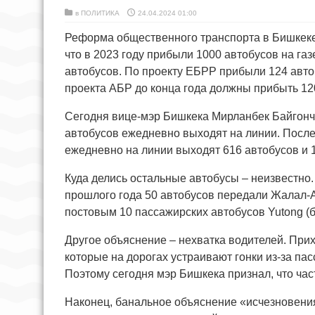
в
ПОЛИТИКА
24.04.2024 01:00
Реформа общественного транспорта в Бишкеке
что в 2023 году прибыли 1000 автобусов на га
автобусов. По проекту ЕБРР прибыли 124 авто
проекта АБР до конца года должны прибыть 12
Сегодня вице-мэр Бишкека Мирланбек Байгончо
автобусов ежедневно выходят на линии. После
ежедневно на линии выходят 616 автобусов и 
Куда делись остальные автобусы – неизвестно.
прошлого года 50 автобусов передали Жалал-А
постовым 10 пассажирских автобусов Yutong (б
Другое объяснение – нехватка водителей. При
которые на дорогах устраивают гонки из-за пас
Поэтому сегодня мэр Бишкека признал, что ча
Наконец, банальное объяснение «исчезновени