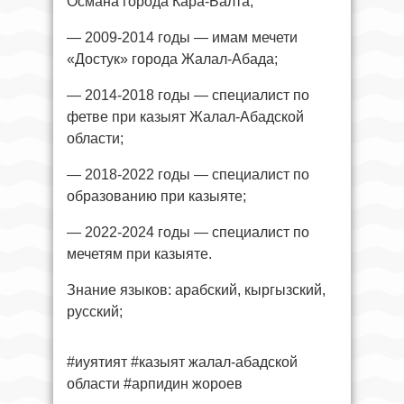
Османа города Кара-Балта;
— 2009-2014 годы — имам мечети
«Достук» города Жалал-Абада;
— 2014-2018 годы — специалист по
фетве при казыят Жалал-Абадской
области;
— 2018-2022 годы — специалист по
образованию при казыяте;
— 2022-2024 годы — специалист по
мечетям при казыяте.
Знание языков: арабский, кыргызский,
русский;
#иуятият #казыят жалал-абадской
области #арпидин жороев