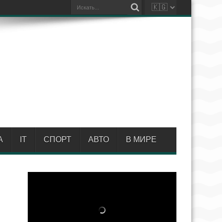
А
IT
СПОРТ
АВТО
В МИРЕ