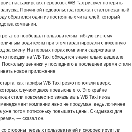
ервис пассажирских перевозок WB Tax рискует потерять
 запуска. Причиной недовольства горожан стал внезапный
оду обратился один из постоянных читателей, который
дства компании.
агрегатор пообещал пользователям гибкую систему
толичным водителям при этом гарантировали сниженную
од за смену. На первых порах компания сдерживала
что поездки на WB Taxi обходятся значительно дешевле,
. Поскольку ценники у последнего в последнее время стали
чивать новое приложение.
тарта, как тарифы WB Taxi резко поползли вверх,
которых случаях даже превысив его. Это крайне
люди стали повсеместно заказывать WB Taxi из-за
о менеджмент компании явно не продуман, ведь логичнее
, а уже потом потихоньку повышать цены. Скидываю для
время», — сказал он.
у со стороны первых пользователей и скорректирует ли