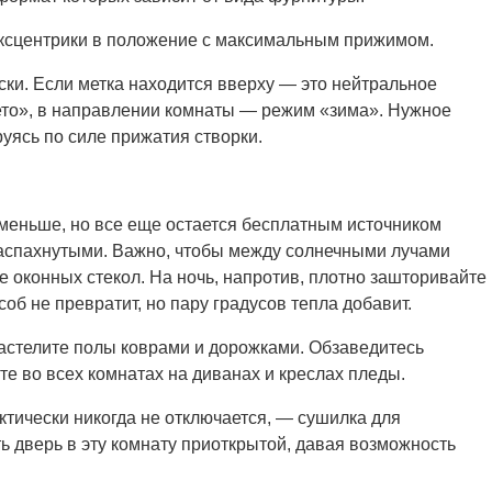
эксцентрики в положение с максимальным прижимом.
иски. Если метка находится вверху — это нейтральное
то», в направлении комнаты — режим «зима». Нужное
уясь по силе прижатия створки.
 меньше, но все еще остается бесплатным источником
распахнутыми. Важно, чтобы между солнечными лучами
е оконных стекол. На ночь, напротив, плотно зашторивайте
соб не превратит, но пару градусов тепла добавит.
 Застелите полы коврами и дорожками. Обзаведитесь
е во всех комнатах на диванах и креслах пледы.
ктически никогда не отключается, — сушилка для
ь дверь в эту комнату приоткрытой, давая возможность