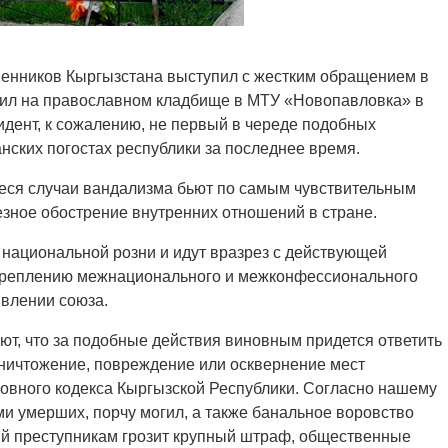
венников Кыргызстана выступил с жестким обращением в
гил на православном кладбище в МТУ «Новопавловка» в
идент, к сожалению, не первый в череде подобных
ских погостах республики за последнее время.
иеся случаи вандализма бьют по самым чувствительным
езное обострение внутренних отношений в стране.
национальной розни и идут вразрез с действующей
креплению межнационального и межконфессионального
явлении союза.
т, что за подобные действия виновным придется ответить
 уничтожение, повреждение или осквернение мест
оловного кодекса Кыргызской Республики. Согласно нашему
ами умерших, порчу могил, а также банальное воровство
ий преступникам грозит крупный штраф, общественные