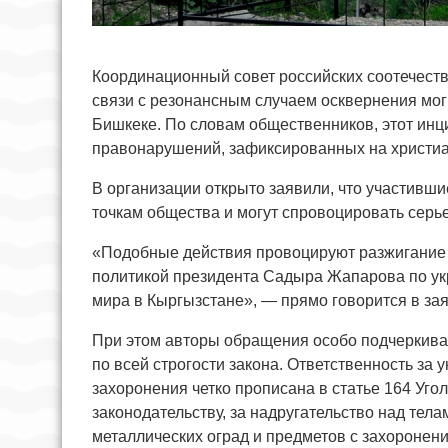
Координационный совет российских соотечест
связи с резонансным случаем осквернения мо
Бишкеке. По словам общественников, этот инц
правонарушений, зафиксированных на христиан
В организации открыто заявили, что участивш
точкам общества и могут спровоцировать серь
«Подобные действия провоцируют разжигание 
политикой президента Садыра Жапарова по у
мира в Кыргызстане», — прямо говорится в за
При этом авторы обращения особо подчеркиваю
по всей строгости закона. Ответственность за
захоронения четко прописана в статье 164 Уг
законодательству, за надругательство над тел
металлических оград и предметов с захоронен