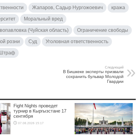
ственности
Жапаров, Садыр Нургожоевич
кража
рситет
Моральный вред
вопавловка (Чуйская область)
Ограничение свободы
ой розни
Суд
Уголовная ответственность
Штраф
Следующий
В Бишкеке эксперты призвали
сохранить бульвар Молодой
Гвардии
Fight Nights проведет
турнир в Кыргызстане 17
сентября
07.08.2026 15:17