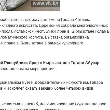
изобразительных искусств имени Гапара Айтиева
рикладного искусства. Церемония собрала многочисленных
о посла Исламской Республики Иран в Кыргызстане Голама
пломатического корпуса. Выставка организована
е Ирана в Кыргызстане в рамках культурного
ой Республики Иран в Кыргызстане Тогани Абузар
представлены на мероприятии.
циональном музее изобразительных искусств им. Гапара
в и их коллег, охватывающих более четырех видов
писная эмаль, тазгиб, иллюминирование (художественное
роспись по мрамору», — сказал он.