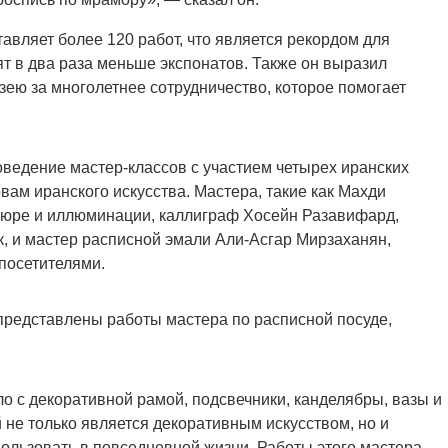
тавляет более 120 работ, что является рекордом для
т в два раза меньше экспонатов. Также он выразил
ею за многолетнее сотрудничество, которое помогает
оведение мастер-классов с участием четырех иранских
вам иранского искусства. Мастера, такие как Махди
тюре и иллюминации, каллиграф Хосейн Разавифард,
к, и мастер расписной эмали Али-Асгар Мирзаханян,
посетителями.
 представлены работы мастера по расписной посуде,
ло с декоративной рамой, подсвечники, канделябры, вазы и
 не только является декоративным искусством, но и
пользовать в повседневной жизни. Работы этого мастера