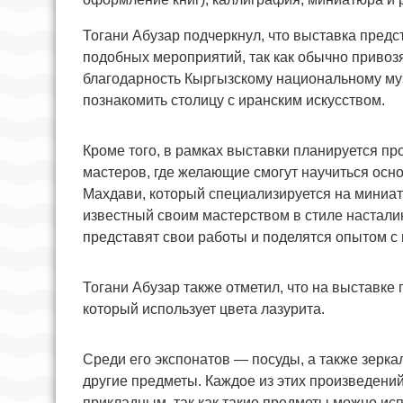
Тогани Абузар подчеркнул, что выставка предс
подобных мероприятий, так как обычно привозя
благодарность Кыргызскому национальному муз
познакомить столицу с иранским искусством.
Кроме того, в рамках выставки планируется пр
мастеров, где желающие смогут научиться осно
Махдави, который специализируется на миниа
известный своим мастерством в стиле настали
представят свои работы и поделятся опытом с 
Тогани Абузар также отметил, что на выставке
который использует цвета лазурита.
Среди его экспонатов — посуды, а также зерка
другие предметы. Каждое из этих произведений
прикладным, так как такие предметы можно ис