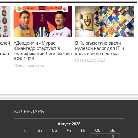
телей
«Дордой» и «Мурас
В Кыргызстане ввели
Юнайтед» стартуют в
нулевой налог для IT и
тран
квалификации Лиги вызова
креативного сектора
АФК-2026
08.08.2026 14:15
08.08.2026 14:15
КАЛЕНДАРЬ
Август 2026
Пн
Вт
Ср
Чт
Пт
Сб
Вс
1
2