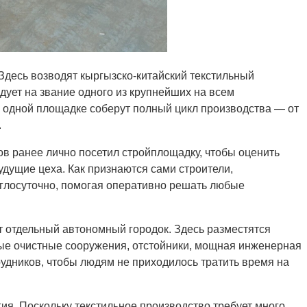
Здесь возводят кыргызско-китайский текстильный
дует на звание одного из крупнейших на всем
а одной площадке соберут полный цикл производства — от
.
в ранее лично посетил стройплощадку, чтобы оценить
удущие цеха. Как признаются сами строители,
углосуточно, помогая оперативно решать любые
т отдельный автономный городок. Здесь разместятся
ые очистные сооружения, отстойники, мощная инженерная
удников, чтобы людям не приходилось тратить время на
ия. Поскольку текстильное производство требует много