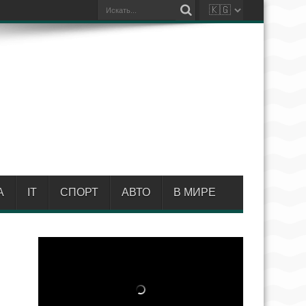
А
IT
СПОРТ
АВТО
В МИРЕ