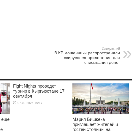
Следующий
В КР мошенники распространяли
«вирусное» приложение для
списывания денег
Fight Nights проведет
турнир в Кыргызстане 17
сентября
07.08.2026 15:17
о ещё
Мэрия Бишкека
приглашает жителей и
le
гостей столицы на