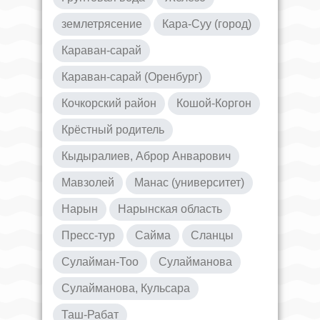
землетрясение
Кара-Суу (город)
Караван-сарай
Караван-сарай (Оренбург)
Кочкорский район
Кошой-Коргон
Крёстный родитель
Кыдыралиев, Аброр Анварович
Мавзолей
Манас (университет)
Нарын
Нарынская область
Пресс-тур
Сайма
Сланцы
Сулайман-Тоо
Сулайманова
Сулайманова, Кульсара
Таш-Рабат